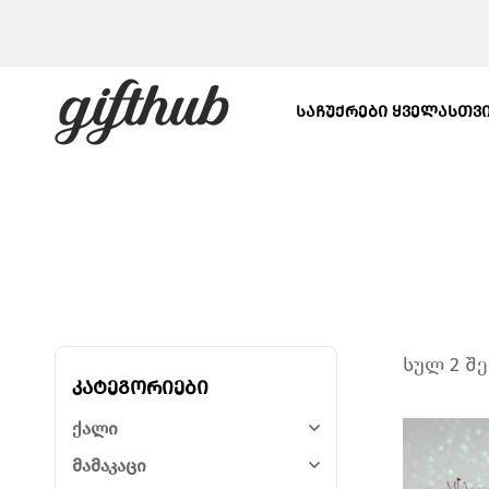
ᲡᲐᲩᲣᲥᲠᲔᲑᲘ ᲧᲕᲔᲚᲐᲡᲗᲕ
სულ 2 შ
კატეგორიები
ქალი
მამაკაცი