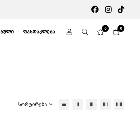
0
0
ᲔᲑᲣᲚᲘ
ᲤᲐᲡᲓᲐᲙᲚᲔᲑᲐ
სორტირება