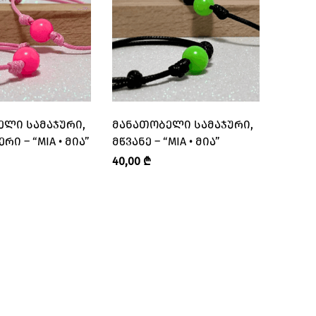
ᲔᲚᲘ ᲡᲐᲛᲐᲯᲣᲠᲘ,
ᲛᲐᲜᲐᲗᲝᲑᲔᲚᲘ ᲡᲐᲛᲐᲯᲣᲠᲘ,
Ი – “MIA • ᲛᲘᲐ”
ᲛᲬᲕᲐᲜᲔ – “MIA • ᲛᲘᲐ”
40,00
₾