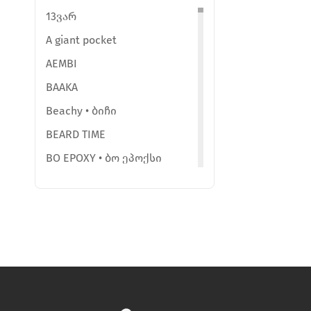
13ვარ
A giant pocket
AEMBI
BAAKA
Beachy • ბიჩი
BEARD TIME
BO EPOXY • ბო ეპოქსი
BY ELENEB
Ceramic Room • კერამიკ რუმი
Ceramic studio sio2
ChemmyGemmy
ChoccoTuli
CHUBIKA