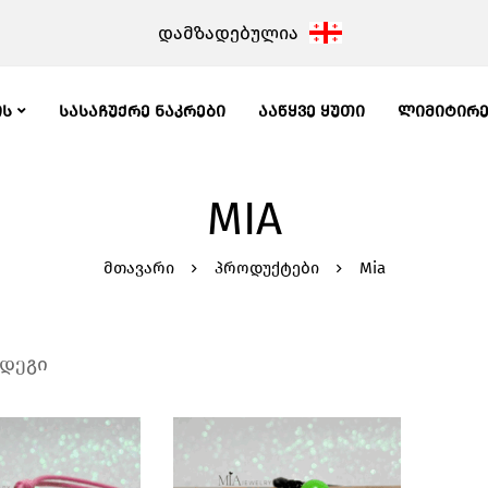
დამზადებულია
ᲘᲡ
ᲡᲐᲡᲐᲩᲣᲥᲠᲔ ᲜᲐᲙᲠᲔᲑᲘ
ᲐᲐᲬᲧᲕᲔ ᲧᲣᲗᲘ
ᲚᲘᲛᲘᲢᲘᲠ
MIA
მთავარი
პროდუქტები
Mia
ედეგი