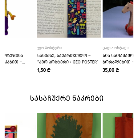
A
ᲯᲔᲝ ᲞᲝᲡᲢᲔᲠᲘ
ᲪᲐᲪᲘᲐ ᲝᲡᲢᲐᲢᲘ
 ᲟᲝᲖᲔᲤᲘᲜᲐ
ᲡᲐᲜᲘᲨᲜᲔ, ᲡᲐᲥᲐᲠᲗᲕᲔᲚᲝ –
ᲮᲘᲡ ᲡᲐᲗᲐᲛᲐᲨᲝ Ც
Ი ᲙᲐᲑᲘᲗ –
“ᲯᲔᲝ ᲞᲝᲡᲢᲔᲠᲘ • GEO POSTER”
ᲑᲝᲠᲑᲚᲔᲑᲘᲗ – “
PELA”
ᲝᲡᲢᲐᲢᲘ • LEFT-
1,50
₾
35,00
₾
MASTER”
ᲡᲐᲡᲐᲩᲣᲥᲠᲔ ᲜᲐᲙᲠᲔᲑᲘ