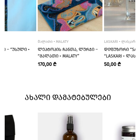
ᲛᲐᲚᲐᲗᲘ • MALATY
LASKARI • ᲚᲐᲡᲙᲐᲠᲘ
ᲯᲘ – “ᲣᲡᲣᲚᲘ •
ᲚᲔᲞᲢᲝᲞᲘᲡ ᲩᲐᲜᲗᲐ, ᲚᲣᲠᲯᲘ –
ᲓᲘᲤᲣᲖᲝᲠᲘ “SAKU
“ᲛᲐᲚᲐᲗᲘ • MALATY”
“LASKARI • ᲚᲐᲡᲙ
170,00
₾
50,00
₾
ᲐᲮᲐᲚᲘ ᲓᲐᲛᲐᲢᲔᲑᲣᲚᲔᲑᲘ