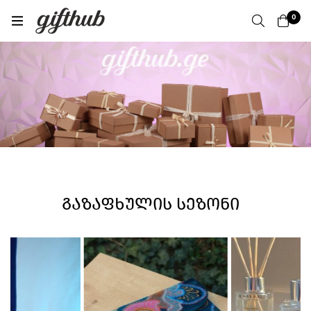
0
ᲒᲐᲖᲐᲤᲮᲣᲚᲘᲡ ᲡᲔᲖᲝᲜᲘ