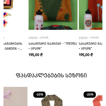
ᲘᲙᲐ
ᲣᲤᲣᲤᲐ • UPUPA
ᲣᲤᲣᲤᲐ • UPUPA
ᲛᲘᲡᲐᲛᲐᲒᲠᲔᲑᲘᲡ
ᲡᲐᲡᲐᲩᲣᲥᲠᲔ ᲜᲐᲙᲠᲔᲑᲘ – “ᲣᲤᲣᲤᲐ
ᲡᲐᲡᲐᲩᲣᲥᲠᲔ ᲜᲐᲙᲠ
AL GARDEN –
• UPUPA”
• UPUPA”
ᲝᲛᲡᲘᲙᲐ”
195,00
₾
195,00
₾
ᲤᲐᲡᲓᲐᲙᲚᲔᲑᲔᲑᲘᲡ ᲡᲔᲖᲝᲜᲘ
-20%
-20%