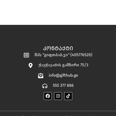
ᲙᲝᲜᲢᲐᲥᲢᲘ
შპს "გიფთჰაბ.ჯი" (405776520)
ჭავჭავაძის გამზირი 75/3
info@gifthub.ge
555 377 886