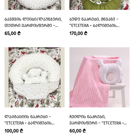
ᲑᲐᲕᲨᲕᲘᲡ ᲚᲔᲘᲑᲘ/ᲚᲐᲣᲜᲯᲔᲠᲘ,
ᲑᲣᲓᲔ ᲜᲐᲙᲠᲔᲑᲘ, ᲛᲬᲕᲐᲜᲔ –
ᲗᲔᲗᲠᲘ ᲕᲐᲠᲓᲘᲡᲤᲔᲠᲨᲘ –
“ETCETERA • ᲑᲐᲚᲘᲨᲔᲑᲘᲡ
“ETCETERA • ᲑᲐᲚᲘᲨᲔᲑᲘᲡ
ᲡᲐᲚᲝᲜᲘ”
65,00
₾
170,00
₾
ᲡᲐᲚᲝᲜᲘ”
ᲚᲐᲥᲢᲐᲪᲘᲘᲡ ᲜᲐᲙᲠᲔᲑᲘ –
ᲩᲕᲘᲚᲘᲡ ᲜᲐᲙᲠᲔᲑᲘ,
“ETCETERA • ᲑᲐᲚᲘᲨᲔᲑᲘᲡ
ᲕᲐᲠᲓᲘᲡᲤᲔᲠᲘ – “ETCETERA •
ᲡᲐᲚᲝᲜᲘ”
ᲑᲐᲚᲘᲨᲔᲑᲘᲡ ᲡᲐᲚᲝᲜᲘ”
100,00
₾
60,00
₾