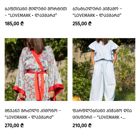
ᲑᲐᲤᲗᲘᲐᲜᲘ ᲟᲘᲚᲔᲢᲘ ᲨᲝᲠᲢᲘᲗ
ᲑᲔᲡᲢᲡᲔᲚᲔᲠᲘ ᲞᲘᲟᲐᲛᲝ –
– “LOVEMARK • ᲚᲐᲕᲛᲐᲠᲥ”
“LOVEMARK • ᲚᲐᲕᲛᲐᲠᲥ”
185,00
₾
255,00
₾
ᲛᲬᲕᲐᲜᲔ ᲒᲠᲫᲔᲚᲘ ᲙᲘᲛᲝᲜᲝ –
ᲤᲐᲠᲤᲚᲔᲑᲘᲐᲜᲘ ᲞᲘᲟᲐᲛᲝ ᲦᲘᲐ
“LOVEMARK • ᲚᲐᲕᲛᲐᲠᲥ”
ᲪᲘᲡᲤᲔᲠᲘ – “LOVEMARK •
ᲚᲐᲕᲛᲐᲠᲥ”
270,00
₾
210,00
₾