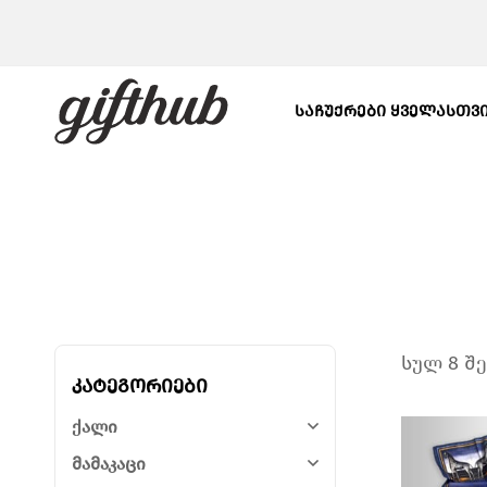
ᲡᲐᲩᲣᲥᲠᲔᲑᲘ ᲧᲕᲔᲚᲐᲡᲗᲕ
სულ 8 შ
კატეგორიები
ქალი
მამაკაცი