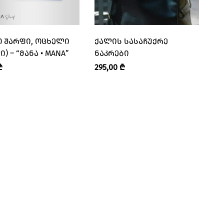
 ᲨᲐᲠᲤᲘ, ᲝᲪᲮᲔᲚᲘ
ᲥᲐᲚᲘᲡ ᲡᲐᲡᲐᲩᲣᲥᲠᲔ
) – “ᲛᲐᲜᲐ • MANA”
ᲜᲐᲙᲠᲔᲑᲘ
₾
295,00
₾