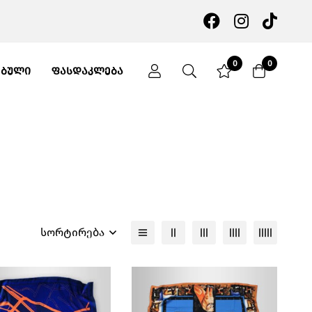
0
0
ᲔᲑᲣᲚᲘ
ᲤᲐᲡᲓᲐᲙᲚᲔᲑᲐ
სორტირება