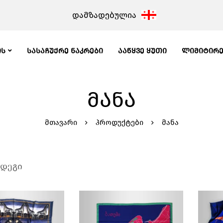
დამზადებულია
ᲘᲡ
ᲡᲐᲡᲐᲩᲣᲥᲠᲔ ᲜᲐᲙᲠᲔᲑᲘ
ᲐᲐᲬᲧᲕᲔ ᲧᲣᲗᲘ
ᲚᲘᲛᲘᲢᲘᲠ
ᲛᲐᲜᲐ
მთავარი
პროდუქტები
მანა
ედეგი