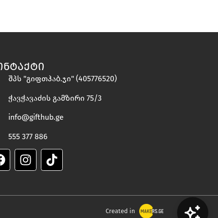
ᲝᲜᲢᲐᲥᲢᲘ
შპს "გიფთჰაბ.ჯი" (405776520)
ჭავჭავაძის გამზირი 75/3
info@gifthub.ge
555 377 886
Created in