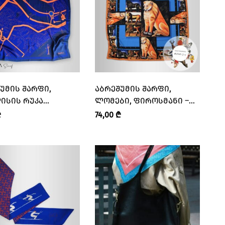
ᲣᲛᲘᲡ ᲨᲐᲠᲤᲘ,
ᲐᲑᲠᲔᲨᲣᲛᲘᲡ ᲨᲐᲠᲤᲘ,
ᲘᲡᲘᲡ ᲠᲣᲙᲐ
ᲚᲝᲛᲔᲑᲘ, ᲤᲘᲠᲝᲡᲛᲐᲜᲘ –
ᲔᲑᲘᲗ – “ᲛᲐᲜᲐ •
“ᲛᲐᲜᲐ • MANA”
₾
74,00
₾