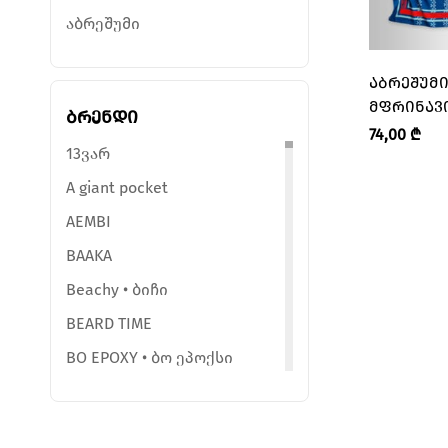
აბრეშუმი
ᲐᲑᲠᲔᲨᲣᲛᲘ
ᲛᲤᲠᲘᲜᲐᲕᲘ
ბრენდი
ᲝᲪᲮᲔᲚᲘ – 
74,00
₾
13ვარ
A giant pocket
AEMBI
BAAKA
Beachy • ბიჩი
BEARD TIME
BO EPOXY • ბო ეპოქსი
BY ELENEB
Ceramic Room • კერამიკ რუმი