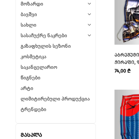
მოზარდი
ბავშვი
სახლი
სასაჩუქრე ნაკრები
გაზაფხულის სეზონი
ᲐᲑᲠᲔᲨᲣᲛᲘᲡ ᲨᲐᲠ
კოსმეტიკა
ᲟᲘᲠᲐᲤᲘ, 
საკანცელარიო
“ᲛᲐᲜᲐ • M
74,00
₾
წიგნები
არტი
ლიმიტირებული პროდუქცია
ტრენდები
მასალა