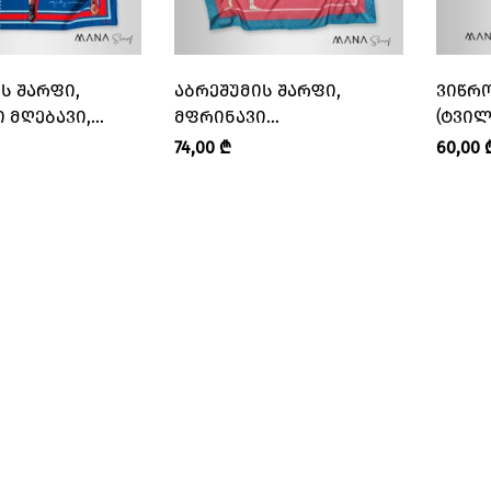
Ს ᲨᲐᲠᲤᲘ,
ᲐᲑᲠᲔᲨᲣᲛᲘᲡ ᲨᲐᲠᲤᲘ,
ᲕᲘᲬᲠᲝ
 ᲛᲦᲔᲑᲐᲕᲘ,
ᲛᲤᲠᲘᲜᲐᲕᲘ
(ᲢᲕᲘᲚᲘ
“ᲛᲐᲜᲐ • MANA”
ᲛᲦᲔᲑᲐᲕᲘ,ᲝᲪᲮᲔᲚᲘ – “ᲛᲐᲜᲐ
74,00
₾
60,00
• MANA”