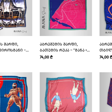
ᲤᲘ,
ᲐᲑᲠᲔᲨᲣᲛᲘᲡ ᲨᲐᲠᲤᲘ,
ᲐᲑᲠᲔᲨ
ᲤᲘᲠᲝᲡᲛᲐᲜᲘ –
ᲑᲐᲗᲣᲛᲘᲡ ᲠᲣᲙᲐ – “ᲛᲐᲜᲐ •
ᲗᲑᲘᲚ
ANA”
MANA”
ᲓᲔᲢᲐᲚ
74,00
₾
74,00
MANA”