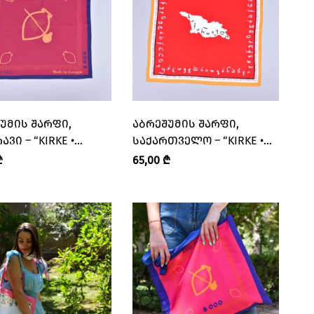
ᲣᲛᲘᲡ ᲨᲐᲠᲤᲘ,
ᲐᲑᲠᲔᲨᲣᲛᲘᲡ ᲨᲐᲠᲤᲘ,
ᲕᲘ – “KIRKE •
ᲡᲐᲥᲐᲠᲗᲕᲔᲚᲝ – “KIRKE •
”
ᲙᲘᲠᲙᲔ”
₾
65,00
₾