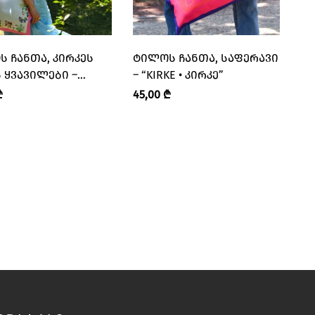
 ᲩᲐᲜᲗᲐ, ᲙᲘᲠᲙᲔᲡ
ᲢᲘᲚᲝᲡ ᲩᲐᲜᲗᲐ, ᲡᲐᲤᲔᲠᲐᲕᲘ
 ᲧᲕᲐᲕᲘᲚᲔᲑᲘ –
– “KIRKE • ᲙᲘᲠᲙᲔ”
 • ᲙᲘᲠᲙᲔ”
₾
45,00
₾