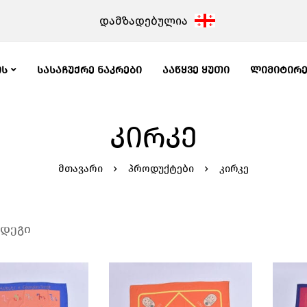
დამზადებულია
ᲘᲡ
ᲡᲐᲡᲐᲩᲣᲥᲠᲔ ᲜᲐᲙᲠᲔᲑᲘ
ᲐᲐᲬᲧᲕᲔ ᲧᲣᲗᲘ
ᲚᲘᲛᲘᲢᲘᲠ
ᲙᲘᲠᲙᲔ
მთავარი
პროდუქტები
კირკე
ედეგი