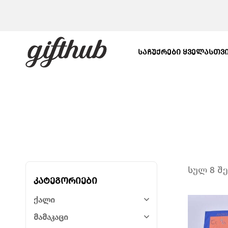
ᲡᲐᲩᲣᲥᲠᲔᲑᲘ ᲧᲕᲔᲚᲐᲡᲗᲕ
სულ 8 შ
კატეგორიები
ქალი
მამაკაცი