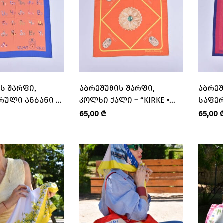
Ს ᲨᲐᲠᲤᲘ,
ᲐᲑᲠᲔᲨᲣᲛᲘᲡ ᲨᲐᲠᲤᲘ,
ᲐᲑᲠᲔᲨ
ᲠᲣᲚᲘ ᲐᲜᲑᲐᲜᲘ –
ᲙᲝᲚᲮᲘ ᲥᲐᲚᲘ – “KIRKE •
ᲡᲐᲤᲔᲠᲐ
ᲘᲠᲙᲔ”
ᲙᲘᲠᲙᲔ”
ᲙᲘᲠᲙᲔ
65,00
₾
65,00