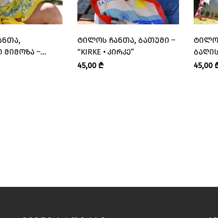
ᲐᲜᲗᲐ,
ᲢᲘᲚᲝᲡ ᲩᲐᲜᲗᲐ, ᲑᲐᲗᲣᲛᲘ –
ᲢᲘᲚᲝᲡ
 ᲛᲘᲛᲝᲖᲐ –
“KIRKE • ᲙᲘᲠᲙᲔ”
ᲑᲐᲦᲘᲡ
ᲘᲠᲙᲔ”
“KIRKE
45,00
₾
45,00