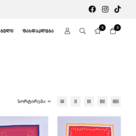
0
0
ᲔᲑᲣᲚᲘ
ᲤᲐᲡᲓᲐᲙᲚᲔᲑᲐ
სორტირება