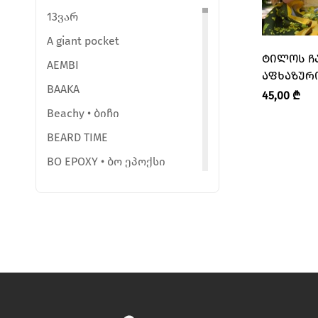
13ვარ
A giant pocket
ᲢᲘᲚᲝᲡ Ჩ
AEMBI
ᲐᲤᲮᲐᲖᲣᲠᲘ
BAAKA
“KIRKE • Კ
45,00
₾
Beachy • ბიჩი
BEARD TIME
BO EPOXY • ბო ეპოქსი
BY ELENEB
Ceramic Room • კერამიკ რუმი
Ceramic studio sio2
ChemmyGemmy
ChoccoTuli
CHUBIKA