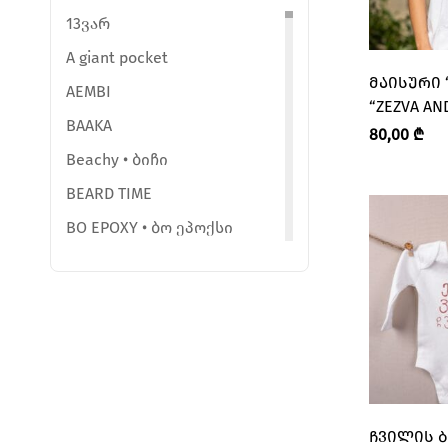
13ვარ
A giant pocket
ᲛᲐᲘᲡᲣᲠᲘ 
AEMBI
“ZEZVA AN
BAAKA
ᲛᲖᲘᲐ”
80,00
₾
Beachy • ბიჩი
BEARD TIME
BO EPOXY • ბო ეპოქსი
BY ELENEB
Ceramic Room • კერამიკ რუმი
Ceramic studio sio2
ChemmyGemmy
ChoccoTuli
CHUBIKA
ᲩᲕᲘᲚᲘᲡ Ბ