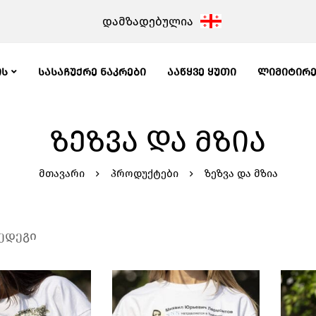
დამზადებულია
ᲘᲡ
ᲡᲐᲡᲐᲩᲣᲥᲠᲔ ᲜᲐᲙᲠᲔᲑᲘ
ᲐᲐᲬᲧᲕᲔ ᲧᲣᲗᲘ
ᲚᲘᲛᲘᲢᲘᲠ
ᲖᲔᲖᲕᲐ ᲓᲐ ᲛᲖᲘᲐ
მთავარი
პროდუქტები
ზეზვა და მზია
შედეგი