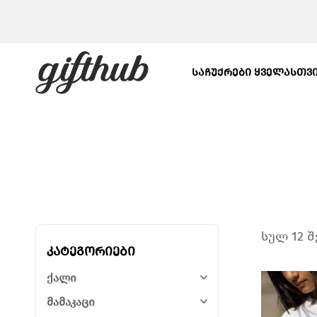
ᲡᲐᲩᲣᲥᲠᲔᲑᲘ ᲧᲕᲔᲚᲐᲡᲗᲕ
სულ 12 
კატეგორიები
ქალი
მამაკაცი