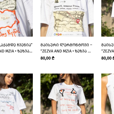
ᲛᲐᲘᲡᲣᲠᲘ ᲚᲔᲠᲛᲝᲜᲢᲝᲕᲘ –
ᲛᲐᲘᲡᲣᲠᲘ ᲩᲐᲙ
ND MZIA • ᲖᲔᲖᲕᲐ
“ZEZVA AND MZIA • ᲖᲔᲖᲕᲐ ᲓᲐ
“ZEZVA
ᲛᲖᲘᲐ”
ᲛᲖᲘᲐ”
80,00
₾
80,00