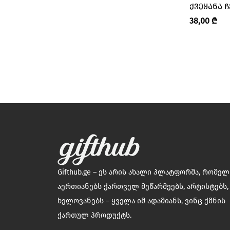
ᲥᲕᲔᲧᲐᲜᲐ Ჩ
COMFORTABLE
AND MZIA 
38,00
₾
Cone Ceramic
CORABORA
Cozy
Crafts & More
DEBI STUDIO • დები სტუდიო
Decoratori
Door to Tbilisi • თბილისის
კარი
Duki Soul • დუკი სოული
Gifthub.ge – ეს არის ახალი პლატფორმა, რომე
ESTIA HANDMADE
აერთიანებს ქართველ მეწარმეებს, არტისტებს,
Etcetera • ბალიშების
ხელოვანებს – ყველა იმ ადამიანს, ვინც ქმნის
სალონი
ქართულ პროდუქტს.
Fachuchi • ფაჩუჩი