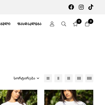
0
0
ᲔᲑᲣᲚᲘ
ᲤᲐᲡᲓᲐᲙᲚᲔᲑᲐ
სორტირება