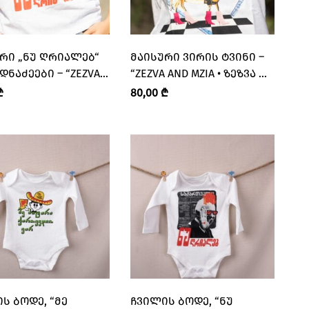
ᲠᲘ „ᲜᲣ ᲦᲠᲘᲐᲚᲔᲑ“
ᲛᲐᲘᲡᲣᲠᲘ ᲕᲘᲠᲘᲡ ᲢᲕᲘᲜᲘ –
ᲓᲜᲐᲫᲔᲔᲑᲘ – “ZEZVA
“ZEZVA AND MZIA • ᲖᲔᲖᲕᲐ ᲓᲐ
IA • ᲖᲔᲖᲕᲐ ᲓᲐ ᲛᲖᲘᲐ”
ᲛᲖᲘᲐ”
₾
80,00
₾
Ს ᲑᲝᲓᲔ, “ᲛᲔ
ᲩᲕᲘᲚᲘᲡ ᲑᲝᲓᲔ, “ᲜᲣ