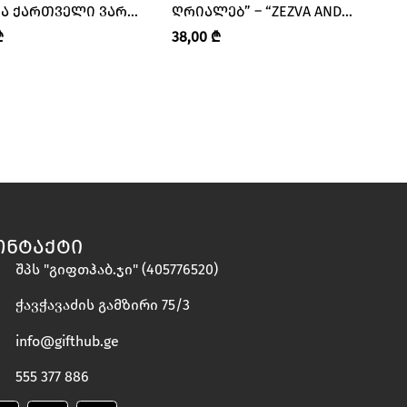
Ა ᲥᲐᲠᲗᲕᲔᲚᲘ ᲕᲐᲠ”
ᲦᲠᲘᲐᲚᲔᲑ” – “ZEZVA AND
VA AND MZIA • ᲖᲔᲖᲕᲐ
MZIA • ᲖᲔᲖᲕᲐ ᲓᲐ ᲛᲖᲘᲐ”
₾
38,00
₾
ᲘᲐ”
ᲝᲜᲢᲐᲥᲢᲘ
შპს "გიფთჰაბ.ჯი" (405776520)
ჭავჭავაძის გამზირი 75/3
info@gifthub.ge
555 377 886