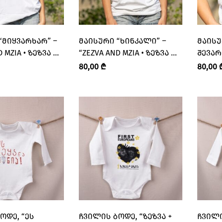
“ᲛᲘᲧᲕᲐᲠᲮᲐᲠ” –
ᲛᲐᲘᲡᲣᲠᲘ “ᲮᲘᲜᲙᲐᲚᲘ” –
ᲛᲐᲘᲡᲣ
D MZIA • ᲖᲔᲖᲕᲐ ᲓᲐ
“ZEZVA AND MZIA • ᲖᲔᲖᲕᲐ ᲓᲐ
ᲨᲔᲕᲐᲠ
ᲛᲖᲘᲐ”
AND MZ
80,00
₾
80,00
ᲝᲓᲔ, “ᲔᲡ
ᲩᲕᲘᲚᲘᲡ ᲑᲝᲓᲔ, “ᲖᲔᲖᲕᲐ +
ᲩᲕᲘᲚᲘ