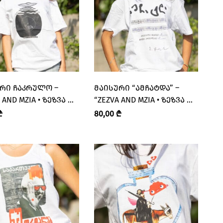
ᲠᲣᲚᲝ –
ᲛᲐᲘᲡᲣᲠᲘ “ᲐᲛᲩᲐᲢᲓᲐ” –
 AND MZIA • ᲖᲔᲖᲕᲐ ᲓᲐ
“ZEZVA AND MZIA • ᲖᲔᲖᲕᲐ ᲓᲐ
ᲛᲖᲘᲐ”
₾
80,00
₾