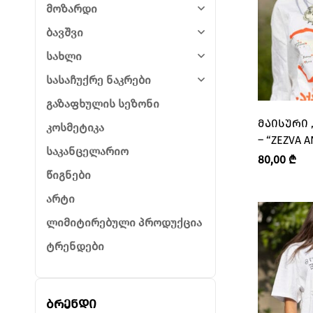
მოზარდი
ბავშვი
სახლი
სასაჩუქრე ნაკრები
გაზაფხულის სეზონი
ᲛᲐᲘᲡᲣᲠᲘ „ᲐᲥᲐᲛᲓᲔ ᲩᲕᲔᲜᲘᲐ”
კოსმეტიკა
– “ZEZVA A
საკანცელარიო
ᲓᲐ ᲛᲖᲘᲐ”
80,00
₾
წიგნები
არტი
ლიმიტირებული პროდუქცია
ტრენდები
ბრენდი