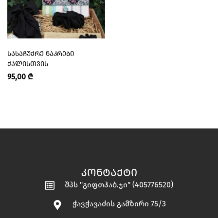
ᲡᲐᲡᲐᲩᲣᲥᲠᲔ ᲜᲐᲙᲠᲔᲑᲘ
ᲥᲐᲚᲘᲡᲗᲕᲘᲡ
95,00
₾
ᲙᲝᲜᲢᲐᲥᲢᲘ
შპს "გიფთჰაბ.ჯი" (405776520)
ჭავჭავაძის გამზირი 75/3