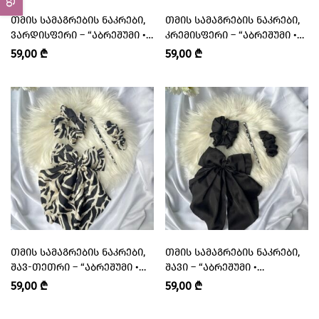
ᲗᲛᲘᲡ ᲡᲐᲛᲐᲒᲠᲔᲑᲘᲡ ᲜᲐᲙᲠᲔᲑᲘ,
ᲗᲛᲘᲡ ᲡᲐᲛᲐᲒᲠᲔᲑᲘᲡ ᲜᲐᲙᲠᲔᲑᲘ,
ᲕᲐᲠᲓᲘᲡᲤᲔᲠᲘ – “ᲐᲑᲠᲔᲨᲣᲛᲘ •
ᲙᲠᲔᲛᲘᲡᲤᲔᲠᲘ – “ᲐᲑᲠᲔᲨᲣᲛᲘ •
ABRESHUMI”
ABRESHUMI”
59,00
₾
59,00
₾
ᲗᲛᲘᲡ ᲡᲐᲛᲐᲒᲠᲔᲑᲘᲡ ᲜᲐᲙᲠᲔᲑᲘ,
ᲗᲛᲘᲡ ᲡᲐᲛᲐᲒᲠᲔᲑᲘᲡ ᲜᲐᲙᲠᲔᲑᲘ,
ᲨᲐᲕ-ᲗᲔᲗᲠᲘ – “ᲐᲑᲠᲔᲨᲣᲛᲘ •
ᲨᲐᲕᲘ – “ᲐᲑᲠᲔᲨᲣᲛᲘ •
ABRESHUMI”
ABRESHUMI”
59,00
₾
59,00
₾