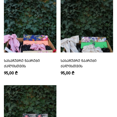
ᲡᲐᲡᲐᲩᲣᲥᲠᲔ ᲜᲐᲙᲠᲔᲑᲘ
ᲡᲐᲡᲐᲩᲣᲥᲠᲔ ᲜᲐᲙᲠᲔᲑᲘ
ᲥᲐᲚᲘᲡᲗᲕᲘᲡ
ᲥᲐᲚᲘᲡᲗᲕᲘᲡ
95,00
₾
95,00
₾