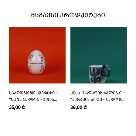
ᲛᲡᲒᲐᲕᲡᲘ ᲞᲠᲝᲓᲣᲥᲢᲔᲑᲘ
ᲡᲐᲐᲦᲓᲒᲝᲛᲝ ᲙᲕᲔᲠᲪᲮᲘ –
ᲭᲘᲥᲐ “ᲡᲐᲓᲐᲤᲘᲡ ᲮᲐᲚᲘᲩᲐ” –
Მ
“CONE CERAMIC • ᲥᲝᲣᲜ
“ᲙᲔᲠᲐᲛᲘᲙ ᲐᲠᲢᲘ • CERAMIC
“
ᲙᲔᲠᲐᲛᲘᲙ”
ART”
35,00
₾
38,00
₾
4