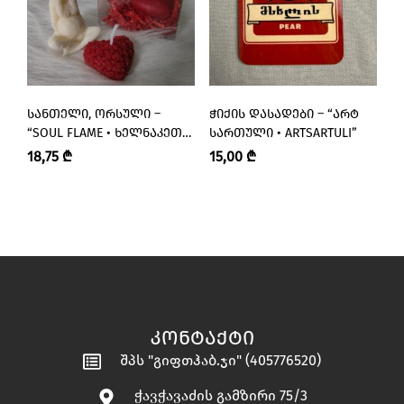
ᲡᲐᲜᲗᲔᲚᲘ, ᲝᲠᲡᲣᲚᲘ –
ᲭᲘᲥᲘᲡ ᲓᲐᲡᲐᲓᲔᲑᲘ – “ᲐᲠᲢ
Ს
“SOUL FLAME • ᲮᲔᲚᲜᲐᲙᲔᲗᲘ
ᲡᲐᲠᲗᲣᲚᲘ • ARTSARTULI”
Ს
ᲐᲠᲝᲛᲐᲢᲣᲚᲘ ᲡᲐᲜᲗᲚᲔᲑᲘ”
18,75
₾
15,00
₾
1
ᲙᲝᲜᲢᲐᲥᲢᲘ
შპს "გიფთჰაბ.ჯი" (405776520)
ჭავჭავაძის გამზირი 75/3