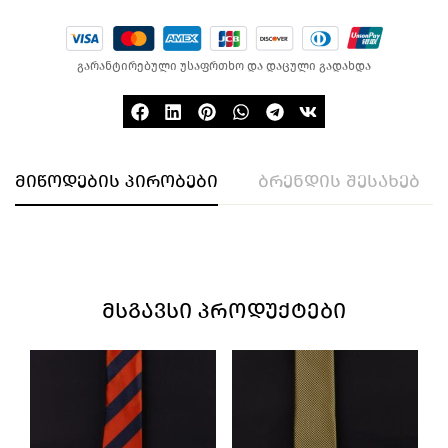
გარანტირებული უსაფრთხო და დაცული გადახდა
მიწოდების პირობები
ბრენდის შესახებ
ᲛᲡᲒᲐᲕᲡᲘ ᲞᲠᲝᲓᲣᲥᲢᲔᲑᲘ