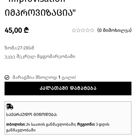
Იმპროვიზაცია"
45,00
₾
(0 მიმოხილვა)
ზომა:27-28სმ
უკვე შეკრულ მდგომარეობაში
მარაგშია მხოლოდ
1
ცალი!
ᲙᲐᲚᲐᲗᲐᲨᲘ ᲓᲐᲛᲐᲢᲔᲑᲐ
ᲡᲐᲕᲐᲠᲐᲣᲓᲝ ᲛᲘᲬᲝᲓᲔᲑᲐ:
თბილისი:
24 საათის განმავლობაში;
რეგიონი:
3 დღის
განმავლობაში