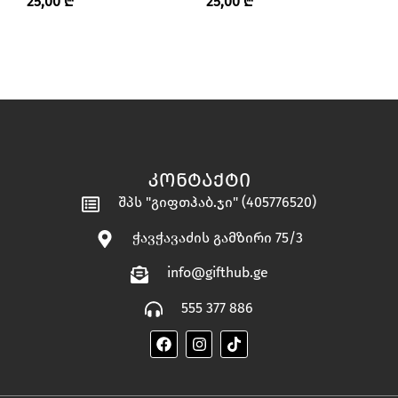
25,00
₾
25,00
₾
1
ᲙᲝᲜᲢᲐᲥᲢᲘ
შპს "გიფთჰაბ.ჯი" (405776520)
ჭავჭავაძის გამზირი 75/3
info@gifthub.ge
555 377 886