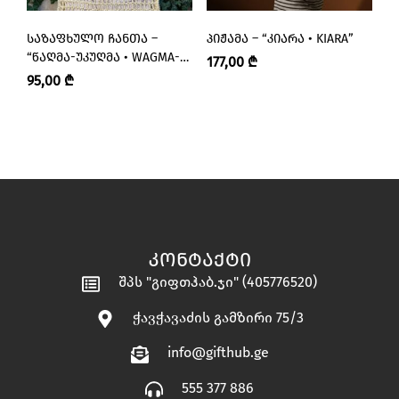
ᲡᲐᲖᲐᲤᲮᲣᲚᲝ ᲩᲐᲜᲗᲐ –
ᲞᲘᲟᲐᲛᲐ – “ᲙᲘᲐᲠᲐ • KIARA”
ᲞᲘ
“ᲬᲐᲦᲛᲐ-ᲣᲙᲣᲦᲛᲐ • WAGMA-
177,00
₾
1
UKUGMA”
95,00
₾
ᲙᲝᲜᲢᲐᲥᲢᲘ
შპს "გიფთჰაბ.ჯი" (405776520)
ჭავჭავაძის გამზირი 75/3
info@gifthub.ge
555 377 886