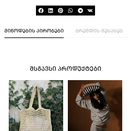
მიწოდების პირობები
ბრენდის შესახებ
ᲛᲡᲒᲐᲕᲡᲘ ᲞᲠᲝᲓᲣᲥᲢᲔᲑᲘ