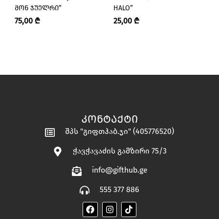
ᲛᲝᲜ ᲯᲣᲔᲚᲠᲘ”
HALO”
3
75,00
₾
25,00
₾
ᲙᲝᲜᲢᲐᲥᲢᲘ
შპს "გიფთჰაბ.ჯი" (405776520)
ჭავჭავაძის გამზირი 75/3
info@gifthub.ge
555 377 886