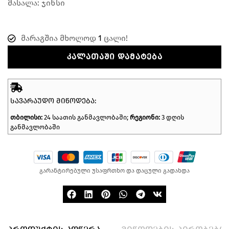
მასალა: ჯინსი
მარაგშია მხოლოდ
1
ცალი!
ᲙᲐᲚᲐᲗᲐᲨᲘ ᲓᲐᲛᲐᲢᲔᲑᲐ
ᲡᲐᲕᲐᲠᲐᲣᲓᲝ ᲛᲘᲬᲝᲓᲔᲑᲐ:
თბილისი:
24 საათის განმავლობაში;
რეგიონი:
3 დღის
განმავლობაში
გარანტირებული უსაფრთხო და დაცული გადახდა