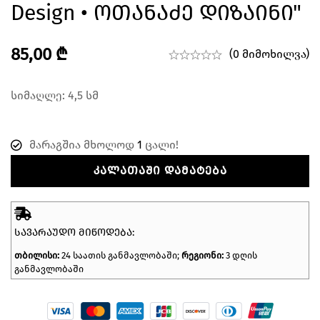
Design • Ოთანაძე Დიზაინი"
85,00
₾
(0 მიმოხილვა)
სიმაღლე: 4,5 სმ
მარაგშია მხოლოდ
1
ცალი!
ᲙᲐᲚᲐᲗᲐᲨᲘ ᲓᲐᲛᲐᲢᲔᲑᲐ
ᲡᲐᲕᲐᲠᲐᲣᲓᲝ ᲛᲘᲬᲝᲓᲔᲑᲐ:
თბილისი:
24 საათის განმავლობაში;
რეგიონი:
3 დღის
განმავლობაში