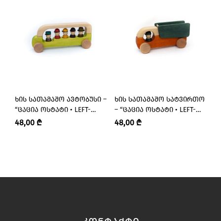
ᲮᲘᲡ ᲡᲐᲗᲐᲛᲐᲨᲝ ᲐᲕᲢᲝᲑᲣᲡᲘ –
ᲮᲘᲡ ᲡᲐᲗᲐᲛᲐᲨᲝ ᲡᲐᲢᲕᲘᲠᲗᲝ
Ხ
“ᲪᲐᲪᲘᲐ ᲝᲡᲢᲐᲢᲘ • LEFT-
– “ᲪᲐᲪᲘᲐ ᲝᲡᲢᲐᲢᲘ • LEFT-
Მ
HANDED MASTER”
HANDED MASTER”
Ო
48,00
₾
48,00
₾
1
M