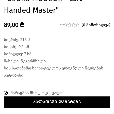
Handed Master"
89,00
₾
(0 მიმოხილვა)
სიგრძე: 21 სმ
სიგანე:9.2 სმ
სიმაღლე: 7 სმ
მასალა: ნეკერჩხალი
ხის სათამაშო საქაღტველოს ეროვნული ნაკრების
ავტობუსი
მარაგშია მხოლოდ
1
ცალი!
ᲙᲐᲚᲐᲗᲐᲨᲘ ᲓᲐᲛᲐᲢᲔᲑᲐ