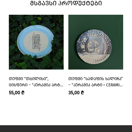
ᲛᲡᲒᲐᲕᲡᲘ ᲞᲠᲝᲓᲣᲥᲢᲔᲑᲘ
ᲗᲔᲤᲨᲘ “ᲗᲑᲘᲚᲘᲡᲘ”,
ᲗᲔᲤᲨᲘ “ᲡᲐᲓᲐᲤᲘᲡ ᲮᲐᲚᲘᲩᲐ”
Ს
ᲪᲘᲡᲤᲔᲠᲘ – “ᲙᲔᲠᲐᲛᲘᲙ ᲐᲠᲢᲘ
– “ᲙᲔᲠᲐᲛᲘᲙ ᲐᲠᲢᲘ • CERAMIC
“
• CERAMIC ART”
ART”
Პ
55,00
₾
35,00
₾
2