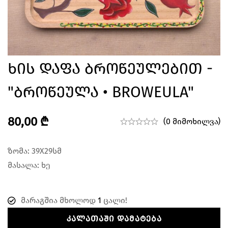
Ხის Დაფა Ბროწეულებით -
"ბროწეულა • BROWEULA"
80,00
₾
(0 მიმოხილვა)
ზომა: 39X29სმ
მასალა: ხე
მარაგშია მხოლოდ
1
ცალი!
ᲙᲐᲚᲐᲗᲐᲨᲘ ᲓᲐᲛᲐᲢᲔᲑᲐ