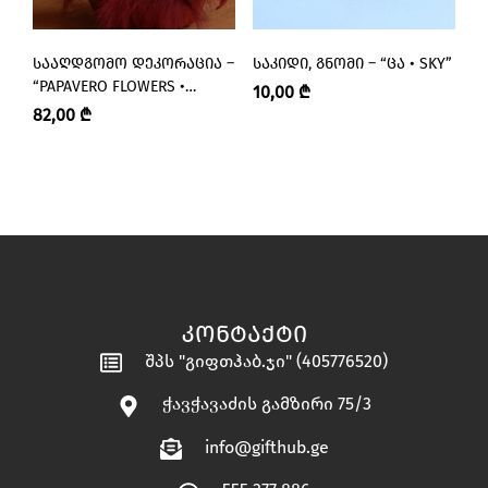
ᲡᲐᲐᲦᲓᲒᲝᲛᲝ ᲓᲔᲙᲝᲠᲐᲪᲘᲐ –
ᲡᲐᲙᲘᲓᲘ, ᲒᲜᲝᲛᲘ – “ᲪᲐ • SKY”
Ნ
“PAPAVERO FLOWERS •
“
10,00
₾
ᲞᲐᲞᲐᲕᲔᲠᲝ”
82,00
₾
1
ᲙᲝᲜᲢᲐᲥᲢᲘ
შპს "გიფთჰაბ.ჯი" (405776520)
ჭავჭავაძის გამზირი 75/3
info@gifthub.ge