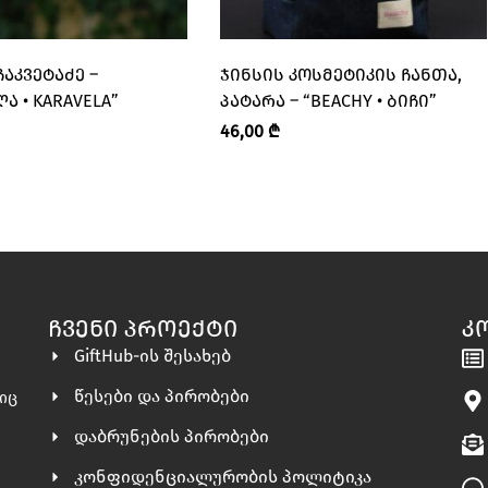
ᲩᲐᲙᲕᲔᲢᲐᲫᲔ –
ᲯᲘᲜᲡᲘᲡ ᲙᲝᲡᲛᲔᲢᲘᲙᲘᲡ ᲩᲐᲜᲗᲐ,
Ა • KARAVELA”
ᲞᲐᲢᲐᲠᲐ – “BEACHY • ᲑᲘᲩᲘ”
46,00
₾
ᲩᲕᲔᲜᲘ ᲞᲠᲝᲔᲥᲢᲘ
Კ
GiftHub-ის შესახებ
წესები და პირობები
ლიც
დაბრუნების პირობები
კონფიდენციალურობის პოლიტიკა