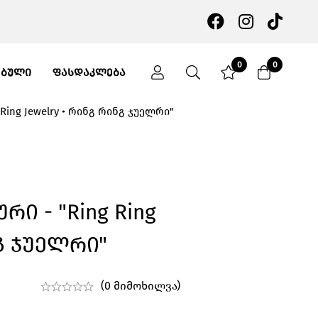
0
0
ᲔᲑᲣᲚᲘ
ᲤᲐᲡᲓᲐᲙᲚᲔᲑᲐ
Ring Jewelry • რინგ რინგ ჯუელრი"
ი - "Ring Ring
ნგ Ჯუელრი"
(0 მიმოხილვა)