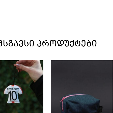
ᲛᲡᲒᲐᲕᲡᲘ ᲞᲠᲝᲓᲣᲥᲢᲔᲑᲘ