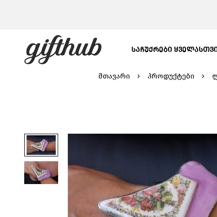
ᲡᲐᲩᲣᲥᲠᲔᲑᲘ ᲧᲕᲔᲚᲐᲡᲗᲕ
მთავარი
პროდუქტები
ლ