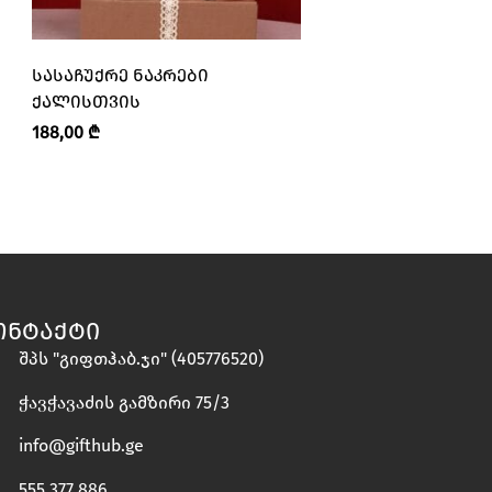
ᲡᲐᲡᲐᲩᲣᲥᲠᲔ ᲜᲐᲙᲠᲔᲑᲘ
ᲬᲘᲜᲓᲐ, ᲗᲔᲝᲓᲝᲠᲐ,
ᲥᲐᲚᲘᲡᲗᲕᲘᲡ
“ᲑᲐᲑᲐᲚᲔ • BABALE
188,00
₾
10,00
₾
ᲝᲜᲢᲐᲥᲢᲘ
შპს "გიფთჰაბ.ჯი" (405776520)
ჭავჭავაძის გამზირი 75/3
info@gifthub.ge
555 377 886