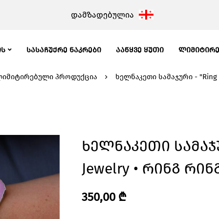
დამზადებულია
ᲘᲡ
ᲡᲐᲡᲐᲩᲣᲥᲠᲔ ᲜᲐᲙᲠᲔᲑᲘ
ᲐᲐᲬᲧᲕᲔ ᲧᲣᲗᲘ
ᲚᲘᲛᲘᲢᲘᲠ
იმიტირებული პროდუქცია
ხელნაკეთი სამაჯური - "Ring 
Ხელნაკეთი Სამაჯურ
Jewelry • Რინგ Რი
350,00
₾