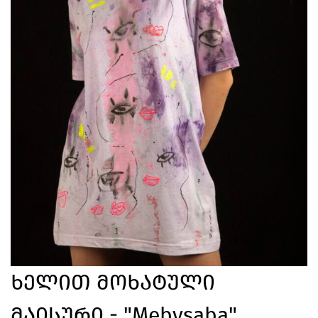
Ხელით Მოხატული
Მაისური - "mebysaba"