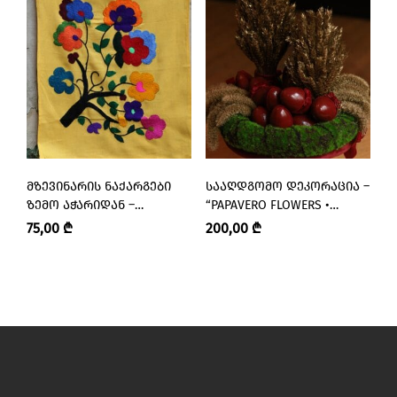
ᲛᲖᲔᲕᲘᲜᲐᲠᲘᲡ ᲜᲐᲥᲐᲠᲒᲔᲑᲘ
ᲡᲐᲐᲦᲓᲒᲝᲛᲝ ᲓᲔᲙᲝᲠᲐᲪᲘᲐ –
Ს
ᲖᲔᲛᲝ ᲐᲭᲐᲠᲘᲓᲐᲜ –
“PAPAVERO FLOWERS •
N
“ᲛᲖᲔᲕᲘᲜᲐᲠᲘ • MZEVINARI”
ᲞᲐᲞᲐᲕᲔᲠᲝ”
75,00
₾
200,00
₾
3