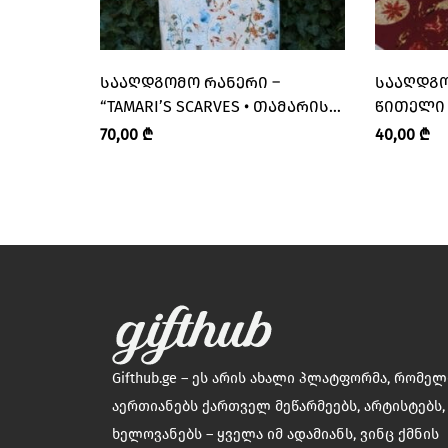
ᲡᲐᲐᲦᲓᲒᲝᲛᲝ ᲠᲐᲜᲔᲠᲘ –
ᲡᲐᲐᲦᲓᲒᲝ
“TAMARI’S SCARVES • ᲗᲐᲛᲐᲠᲘᲡ
ᲬᲘᲗᲔᲚᲘ –
ᲨᲐᲠᲤᲔᲑᲘ”
ᲗᲐᲛᲐᲠᲘᲡ
70,00
₾
40,00
₾
Gifthub.ge – ეს არის ახალი პლატფორმა, რომე
აერთიანებს ქართველ მეწარმეებს, არტისტებს,
ხელოვანებს – ყველა იმ ადამიანს, ვინც ქმნის