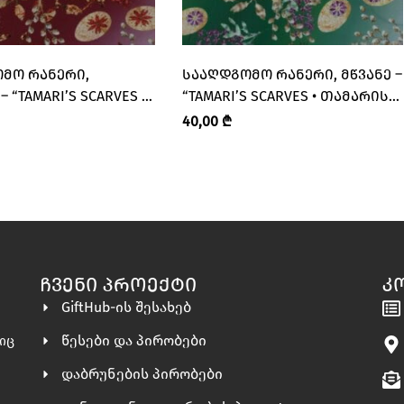
ᲛᲝ ᲠᲐᲜᲔᲠᲘ,
ᲡᲐᲐᲦᲓᲒᲝᲛᲝ ᲠᲐᲜᲔᲠᲘ, ᲛᲬᲕᲐᲜᲔ –
 “TAMARI’S SCARVES •
“TAMARI’S SCARVES • ᲗᲐᲛᲐᲠᲘᲡ
 ᲨᲐᲠᲤᲔᲑᲘ”
ᲨᲐᲠᲤᲔᲑᲘ”
40,00
₾
ᲩᲕᲔᲜᲘ ᲞᲠᲝᲔᲥᲢᲘ
Კ
GiftHub-ის შესახებ
წესები და პირობები
ლიც
დაბრუნების პირობები