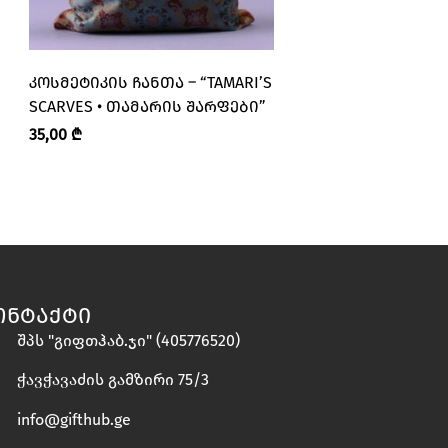
ᲙᲝᲡᲛᲔᲢᲘᲙᲘᲡ ᲩᲐᲜᲗᲐ – “TAMARI’S
ᲐᲑᲠᲔᲨᲣᲛᲘᲡ ᲨᲐᲠᲤᲘ 
SCARVES • ᲗᲐᲛᲐᲠᲘᲡ ᲨᲐᲠᲤᲔᲑᲘ”
SCARVES • ᲗᲐᲛᲐᲠ
35,00
₾
60,00
₾
ᲝᲜᲢᲐᲥᲢᲘ
შპს "გიფთჰაბ.ჯი" (405776520)
ჭავჭავაძის გამზირი 75/3
info@gifthub.ge