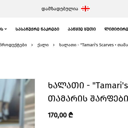
დამზადებულია
ᲘᲡ
ᲡᲐᲡᲐᲩᲣᲥᲠᲔ ᲜᲐᲙᲠᲔᲑᲘ
ᲐᲐᲬᲧᲕᲔ ᲧᲣᲗᲘ
ᲚᲘᲛᲘᲢᲘᲠ
პროდუქტები
ქალი
ხალათი - "Tamari's Scarves • თა
Ხალათი - "Tamari's 
Თამარის Შარფები
170,00
₾