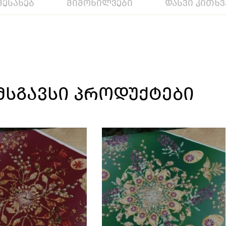
შესახებ
მიმოხილვები
დასვი კითხვ
ᲛᲡᲒᲐᲕᲡᲘ ᲞᲠᲝᲓᲣᲥᲢᲔᲑᲘ