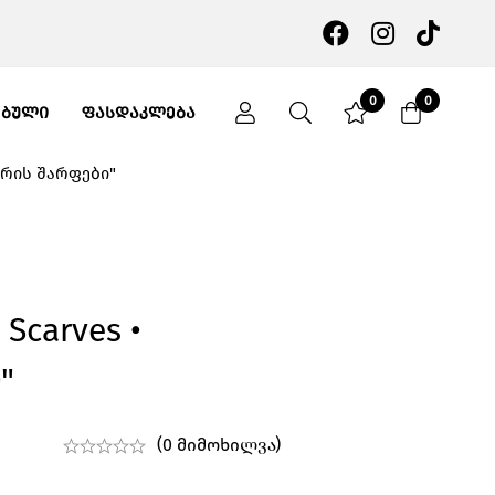
0
0
ᲔᲑᲣᲚᲘ
ᲤᲐᲡᲓᲐᲙᲚᲔᲑᲐ
მარის შარფები"
Scarves •
"
(0 მიმოხილვა)