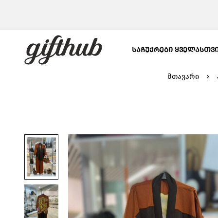
ᲡᲐᲩᲣᲥᲠᲔᲑᲘ ᲧᲕᲔᲚᲐᲡᲗᲕ
მთავარი