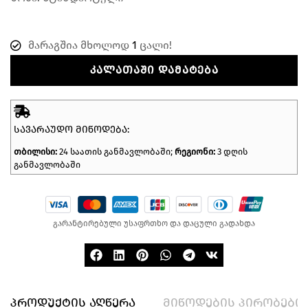
მარაგშია მხოლოდ
1
ცალი!
ᲙᲐᲚᲐᲗᲐᲨᲘ ᲓᲐᲛᲐᲢᲔᲑᲐ
ᲡᲐᲕᲐᲠᲐᲣᲓᲝ ᲛᲘᲬᲝᲓᲔᲑᲐ:
თბილისი:
24 საათის განმავლობაში;
რეგიონი:
3 დღის
განმავლობაში
გარანტირებული უსაფრთხო და დაცული გადახდა
პროდუქტის აღწერა
მიწოდების პირობები