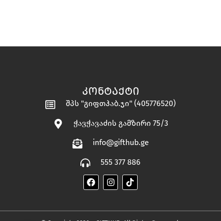
ᲙᲝᲜᲢᲐᲥᲢᲘ
შპს "გიფთჰაბ.ჯი" (405776520)
ჭავჭავაძის გამზირი 75/3
info@gifthub.ge
555 377 886