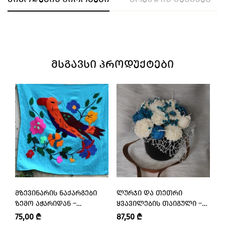
ᲛᲡᲒᲐᲕᲡᲘ ᲞᲠᲝᲓᲣᲥᲢᲔᲑᲘ
ᲛᲖᲔᲕᲘᲜᲐᲠᲘᲡ ᲜᲐᲥᲐᲠᲒᲔᲑᲘ
ᲚᲣᲠᲯᲘ ᲓᲐ ᲗᲔᲗᲠᲘ
(
ᲖᲔᲛᲝ ᲐᲭᲐᲠᲘᲓᲐᲜ –
ᲧᲕᲐᲕᲘᲚᲔᲑᲘᲡ ᲗᲐᲘᲒᲣᲚᲘ –
„
“ᲛᲖᲔᲕᲘᲜᲐᲠᲘ • MZEVINARI”
“SOUL FLAME • ᲮᲔᲚᲜᲐᲙᲔᲗᲘ
• 
75,00
₾
87,50
₾
3
ᲐᲠᲝᲛᲐᲢᲣᲚᲘ ᲡᲐᲜᲗᲚᲔᲑᲘ”