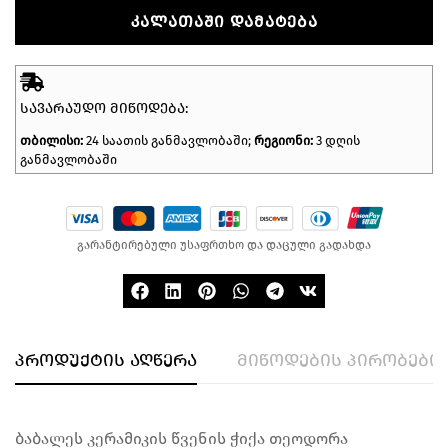
ᲙᲐᲚᲐᲗᲐᲨᲘ ᲓᲐᲛᲐᲢᲔᲑᲐ
ᲡᲐᲕᲐᲠᲐᲣᲓᲝ ᲛᲘᲬᲝᲓᲔᲑᲐ:
თბილისი:
24 საათის განმავლობაში;
რეგიონი:
3 დღის
განმავლობაში
გარანტირებული უსაფრთხო და დაცული გადახდა
პროდუქტის აღწერა
მიწოდების პირობები
ბაბალეს კერამიკის წვენის ჭიქა თეოდორა