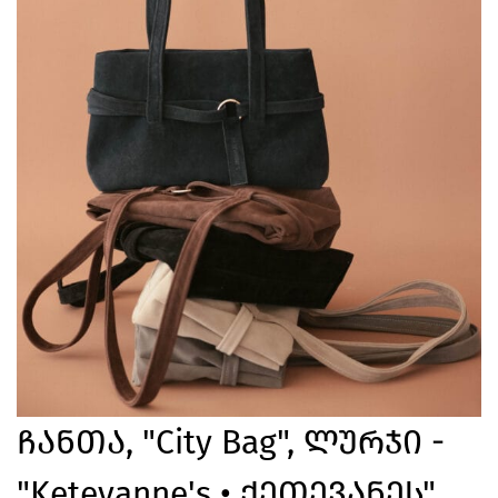
Ჩანთა, "city Bag", Ლურჯი -
"Ketevanne's • Ქეთევანეს"