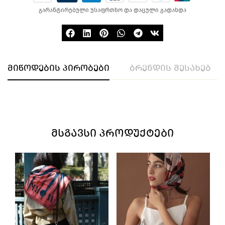
გარანტირებული უსაფრთხო და დაცული გადახდა
მიწოდების პირობები
ბრენდის შესახებ
ᲛᲡᲒᲐᲕᲡᲘ ᲞᲠᲝᲓᲣᲥᲢᲔᲑᲘ