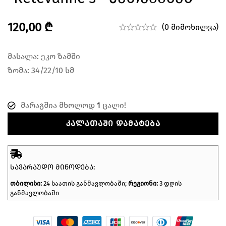
120,00
₾
(0 მიმოხილვა)
მასალა: ეკო ზამში
ზომა: 34/22/10 სმ
მარაგშია მხოლოდ
1
ცალი!
ᲙᲐᲚᲐᲗᲐᲨᲘ ᲓᲐᲛᲐᲢᲔᲑᲐ
ᲡᲐᲕᲐᲠᲐᲣᲓᲝ ᲛᲘᲬᲝᲓᲔᲑᲐ:
თბილისი:
24 საათის განმავლობაში;
რეგიონი:
3 დღის
განმავლობაში