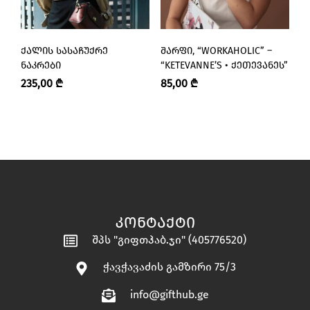
ᲥᲐᲚᲘᲡ ᲡᲐᲡᲐᲩᲣᲥᲠᲔ
ᲨᲐᲠᲤᲘ, “WORKAHOLIC” –
Შ
ᲜᲐᲙᲠᲔᲑᲘ
“KETEVANNE’S • ᲥᲔᲗᲔᲕᲐᲜᲔᲡ”
– 
Ქ
235,00
₾
85,00
₾
8
ᲙᲝᲜᲢᲐᲥᲢᲘ
შპს "გიფთჰაბ.ჯი" (405776520)
ჭავჭავაძის გამზირი 75/3
info@gifthub.ge