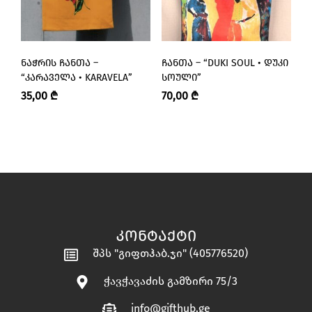
ᲜᲐᲭᲠᲘᲡ ᲩᲐᲜᲗᲐ –
ᲩᲐᲜᲗᲐ – “DUKI SOUL • ᲓᲣᲙᲘ
Მ
“ᲙᲐᲠᲐᲕᲔᲚᲐ • KARAVELA”
ᲡᲝᲣᲚᲘ”
1
35,00
₾
70,00
₾
ᲙᲝᲜᲢᲐᲥᲢᲘ
შპს "გიფთჰაბ.ჯი" (405776520)
ჭავჭავაძის გამზირი 75/3
info@gifthub.ge