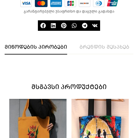
გარანტირებული უსაფრთხო და დაცული გადახდა
მიწოდების პირობები
ბრენდის შესახებ
ᲛᲡᲒᲐᲕᲡᲘ ᲞᲠᲝᲓᲣᲥᲢᲔᲑᲘ