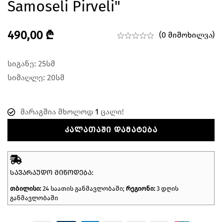
Samoseli Pirveli"
490,00
₾
(0 მიმოხილვა)
სიგანე: 25სმ
სიმაღლე: 20სმ
მარაგშია მხოლოდ
1
ცალი!
ᲙᲐᲚᲐᲗᲐᲨᲘ ᲓᲐᲛᲐᲢᲔᲑᲐ
ᲡᲐᲕᲐᲠᲐᲣᲓᲝ ᲛᲘᲬᲝᲓᲔᲑᲐ:
თბილისი:
24 საათის განმავლობაში;
რეგიონი:
3 დღის
განმავლობაში