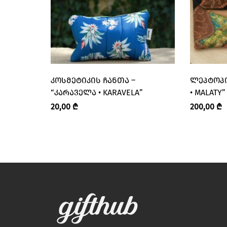
ᲙᲝᲡᲛᲔᲢᲘᲙᲘᲡ ᲩᲐᲜᲗᲐ –
ᲚᲔᲞᲢᲝᲞᲘ
“ᲙᲐᲠᲐᲕᲔᲚᲐ • KARAVELA”
• MALATY”
20,00
₾
200,00
₾