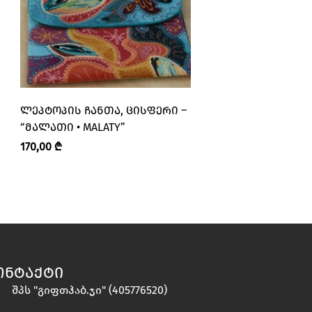
ᲚᲔᲞᲢᲝᲞᲘᲡ ᲩᲐᲜᲗᲐ, ᲪᲘᲡᲤᲔᲠᲘ –
ᲚᲔᲞᲢᲝᲞᲘᲡ ᲩᲐᲜᲗᲐ
“ᲛᲐᲚᲐᲗᲘ • MALATY”
“ᲛᲐᲚᲐᲗᲘ • MALATY
170,00
₾
170,00
₾
ᲝᲜᲢᲐᲥᲢᲘ
შპს "გიფთჰაბ.ჯი" (405776520)