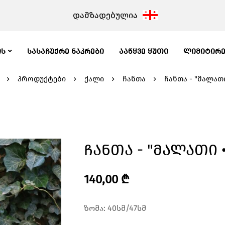
დამზადებულია
ᲘᲡ
ᲡᲐᲡᲐᲩᲣᲥᲠᲔ ᲜᲐᲙᲠᲔᲑᲘ
ᲐᲐᲬᲧᲕᲔ ᲧᲣᲗᲘ
ᲚᲘᲛᲘᲢᲘᲠ
პროდუქტები
ქალი
ჩანთა
ჩანთა - "მალათი 
Ჩანთა - "მალათი •
140,00
₾
ზომა: 40სმ/47სმ