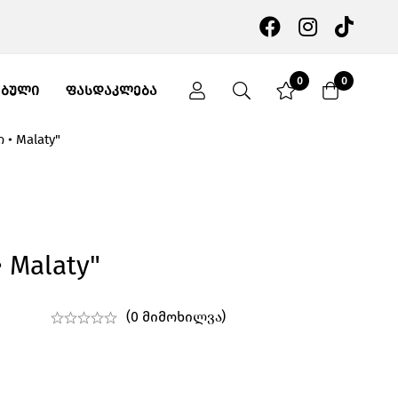
0
0
ᲔᲑᲣᲚᲘ
ᲤᲐᲡᲓᲐᲙᲚᲔᲑᲐ
• Malaty"
 Malaty"
(0 მიმოხილვა)