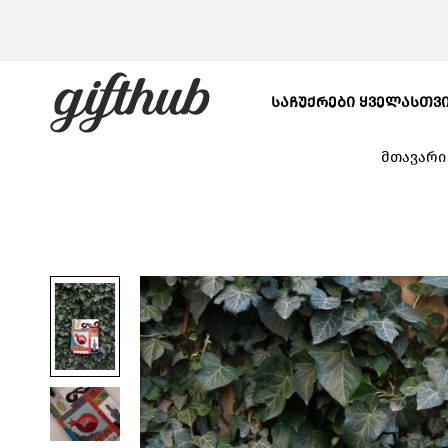
ᲡᲐᲩᲣᲥᲠᲔᲑᲘ ᲧᲕᲔᲚᲐᲡᲗᲕ
მთავარი