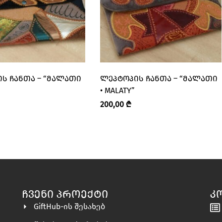
Ს ᲩᲐᲜᲗᲐ – “ᲛᲐᲚᲐᲗᲘ
ᲚᲔᲞᲢᲝᲞᲘᲡ ᲩᲐᲜᲗᲐ – “ᲛᲐᲚᲐᲗᲘ
• MALATY”
200,00
₾
ᲩᲕᲔᲜᲘ ᲞᲠᲝᲔᲥᲢᲘ
Კ
GiftHub-ის შესახებ