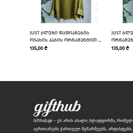
JUST ᲑᲚᲣᲖᲘ ᲓᲐᲓᲘᲐᲜᲔᲑᲘᲡ
JUST ᲑᲚ
ᲝᲯᲐᲮᲘᲡ ᲙᲐᲑᲘᲡ ᲝᲠᲜᲐᲛᲔᲜᲢᲘᲗ –
ᲝᲠᲜᲐᲛᲔᲜᲢᲘ
“13 ᲕᲐᲠ • I’M 13”
135,00
₾
135,00
₾
Gifthub.ge – ეს არის ახალი პლატფორმა, რომე
აერთიანებს ქართველ მეწარმეებს, არტისტებს,