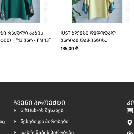
ᲣᲖᲘ ᲠᲐᲭᲣᲚᲘ ᲙᲐᲑᲘᲡ
JUST ᲑᲚᲣᲖᲘ ᲓᲔᲓᲝᲤᲐᲚ
Თ – “13 ᲕᲐᲠ • I’M 13”
ᲛᲐᲠᲘᲐᲛ ᲓᲐᲓᲘᲐᲜᲘᲡ
ᲛᲝᲡᲐᲡᲮᲐᲛᲘᲡ ᲝᲠᲜᲐᲛᲔᲜᲢᲔᲑᲘᲗ
135,00
₾
– “13 ᲕᲐᲠ • I’M 13”
ᲩᲕᲔᲜᲘ ᲞᲠᲝᲔᲥᲢᲘ
Კ
GiftHub-ის შესახებ
წესები და პირობები
ლიც
დაბრუნების პირობები