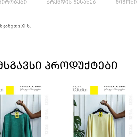
პირობები
ბრენდის შესახებ
მიმოხ
ვანეთი XI ს.
ᲛᲡᲒᲐᲕᲡᲘ ᲞᲠᲝᲓᲣᲥᲢᲔᲑᲘ