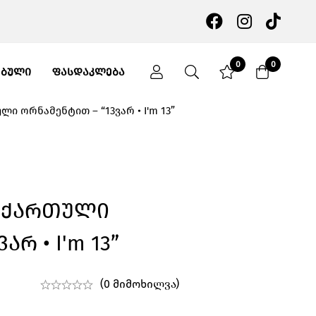
0
0
ᲔᲑᲣᲚᲘ
ᲤᲐᲡᲓᲐᲙᲚᲔᲑᲐ
ი ორნამენტით – “13ვარ • I'm 13”
ი Ქართული
რ • I'm 13”
(0 მიმოხილვა)