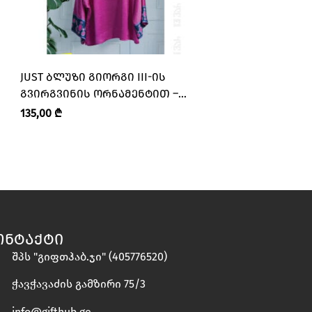
JUST ᲑᲚᲣᲖᲘ ᲒᲘᲝᲠᲒᲘ III-ᲘᲡ
JUST ᲑᲚᲣᲖᲘ ᲮᲔᲕ
ᲒᲕᲘᲠᲒᲕᲘᲜᲘᲡ ᲝᲠᲜᲐᲛᲔᲜᲢᲘᲗ –
ᲞᲔᲠᲐᲜᲒᲘᲡ ᲝᲠᲜᲐᲛᲔ
“13 ᲕᲐᲠ • I’M 13”
ᲕᲐᲠ • I’M 13”
135,00
₾
135,00
₾
ᲝᲜᲢᲐᲥᲢᲘ
შპს "გიფთჰაბ.ჯი" (405776520)
ჭავჭავაძის გამზირი 75/3
info@gifthub.ge