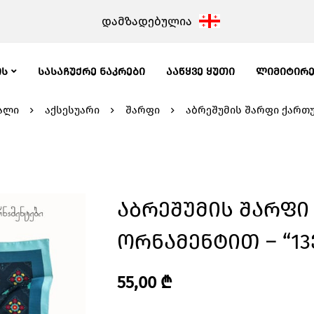
დამზადებულია
ᲘᲡ
ᲡᲐᲡᲐᲩᲣᲥᲠᲔ ᲜᲐᲙᲠᲔᲑᲘ
ᲐᲐᲬᲧᲕᲔ ᲧᲣᲗᲘ
ᲚᲘᲛᲘᲢᲘᲠ
ალი
აქსესუარი
შარფი
აბრეშუმის შარფი ქართულ
Აბრეშუმის Შარფ
Ორნამენტით – “13ვა
55,00
₾