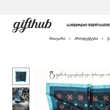
ᲡᲐᲩᲣᲥᲠᲔᲑᲘ ᲧᲕᲔᲚᲐᲡᲗᲕ
მთავარი
პროდუქტები
ქ