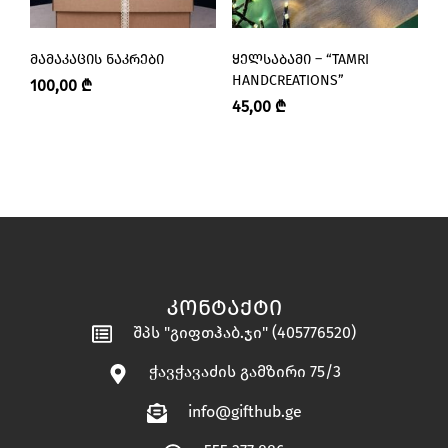
ᲛᲐᲛᲐᲙᲐᲪᲘᲡ ᲜᲐᲙᲠᲔᲑᲘ
ᲧᲔᲚᲡᲐᲑᲐᲛᲘ – “TAMRI
Ყ
HANDCREATIONS”
H
100,00
₾
45,00
₾
4
ᲙᲝᲜᲢᲐᲥᲢᲘ
შპს "გიფთჰაბ.ჯი" (405776520)
ჭავჭავაძის გამზირი 75/3
info@gifthub.ge