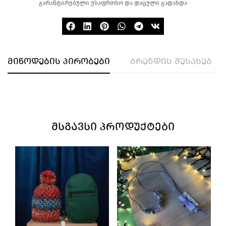
გარანტირებული უსაფრთხო და დაცული გადახდა
მიწოდების პირობები
ბრენდის შესახებ
ᲛᲡᲒᲐᲕᲡᲘ ᲞᲠᲝᲓᲣᲥᲢᲔᲑᲘ