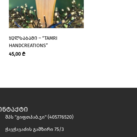
ᲧᲔᲚᲡᲐᲑᲐᲛᲘ – “TAMRI
ᲧᲔᲚᲡᲐᲑᲐᲛᲘ – “TAM
HANDCREATIONS”
HANDCREATIONS”
45,00
₾
45,00
₾
ᲝᲜᲢᲐᲥᲢᲘ
შპს "გიფთჰაბ.ჯი" (405776520)
ჭავჭავაძის გამზირი 75/3