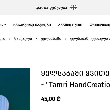
დამზადებულია
ᲘᲡ
ᲡᲐᲡᲐᲩᲣᲥᲠᲔ ᲜᲐᲙᲠᲔᲑᲘ
ᲐᲐᲬᲧᲕᲔ ᲧᲣᲗᲘ
ᲚᲘᲛᲘᲢᲘᲠ
ალი
სამკაული
ყელსაბამი
ყელსაბამი ყვითელი დ
Ყელსაბამი Ყვით
- "Tamri HandCreati
45,00
₾