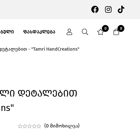
0
0
ᲔᲑᲣᲚᲘ
ᲤᲐᲡᲓᲐᲙᲚᲔᲑᲐ
ეტალებით - "Tamri HandCreations"
ელი Დეტალებით
ons"
(0 მიმოხილვა)