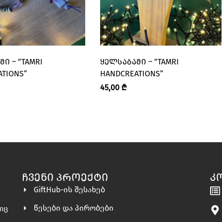
Ი – “TAMRI
ᲧᲔᲚᲡᲐᲑᲐᲛᲘ – “TAMRI
ATIONS”
HANDCREATIONS”
45,00
₾
ᲩᲕᲔᲜᲘ ᲞᲠᲝᲔᲥᲢᲘ
Კ
GiftHub-ის შესახებ
წესები და პირობები
ლიც