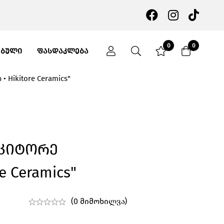
0
0
ᲔᲑᲣᲚᲘ
ᲤᲐᲡᲓᲐᲙᲚᲔᲑᲐ
 Hikitore Ceramics"
ჰიკიტორე
e Ceramics"
(0 მიმოხილვა)