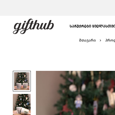
ᲡᲐᲩᲣᲥᲠᲔᲑᲘ ᲧᲕᲔᲚᲐᲡᲗᲕ
მთავარი
პროდ