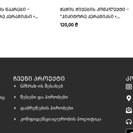
Ს ᲜᲐᲙᲠᲔᲑᲘ –
ᲭᲐᲭᲘᲡ ᲭᲘᲥᲔᲑᲘᲡ ᲙᲝᲛᲞᲚᲔᲥᲢᲘ –
Ე ᲙᲔᲠᲐᲛᲘᲙᲡᲘ •
“ᲰᲘᲙᲘᲢᲝᲠᲔ ᲙᲔᲠᲐᲛᲘᲙᲡᲘ •
 CERAMICS”
HIKITORE CERAMICS”
120,00
₾
ᲩᲕᲔᲜᲘ ᲞᲠᲝᲔᲥᲢᲘ
Კ
GiftHub-ის შესახებ
წესები და პირობები
ლიც
დაბრუნების პირობები
კონფიდენციალურობის პოლიტიკა