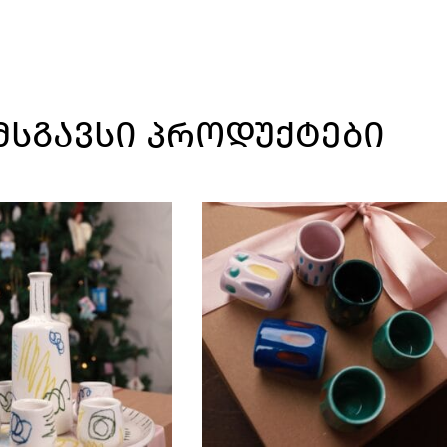
ᲛᲡᲒᲐᲕᲡᲘ ᲞᲠᲝᲓᲣᲥᲢᲔᲑᲘ