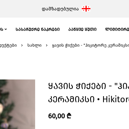
დამზადებულია
ᲘᲡ
ᲡᲐᲡᲐᲩᲣᲥᲠᲔ ᲜᲐᲙᲠᲔᲑᲘ
ᲐᲐᲬᲧᲕᲔ ᲧᲣᲗᲘ
ᲚᲘᲛᲘᲢᲘᲠ
უქტები
სახლი
ყავის ჭიქები - "ჰიკიტორე კერამიკსი •
Ყავის Ჭიქები - "
Კერამიკსი • Hikitor
60,00
₾