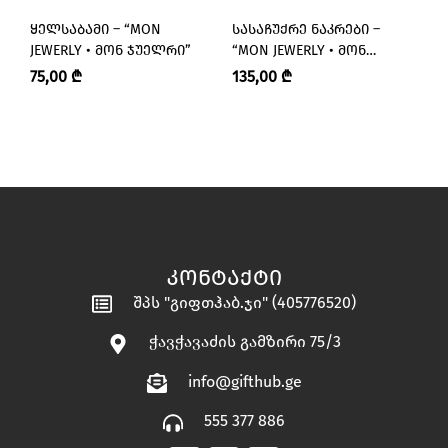
ᲧᲔᲚᲡᲐᲑᲐᲛᲘ – “MON
ᲡᲐᲡᲐᲩᲣᲥᲠᲔ ᲜᲐᲙᲠᲔᲑᲘ –
Ბ
JEWERLY • ᲛᲝᲜ ᲯᲣᲔᲚᲠᲘ”
“MON JEWERLY • ᲛᲝᲜ
Მ
ᲯᲣᲔᲚᲠᲘ”
75,00
₾
135,00
₾
8
ᲙᲝᲜᲢᲐᲥᲢᲘ
შპს "გიფთჰაბ.ჯი" (405776520)
ჭავჭავაძის გამზირი 75/3
info@gifthub.ge
555 377 886