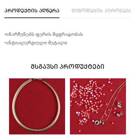
პროდუქტის აღწერა
მიწოდების პირობები
•ინარჩუნებს ფერის მდგრადობას
•ანტიალერგიული მეტალი
ᲛᲡᲒᲐᲕᲡᲘ ᲞᲠᲝᲓᲣᲥᲢᲔᲑᲘ