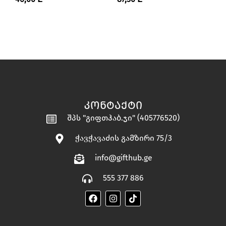
ᲐᲠᲝᲛᲐᲢᲣᲚᲘ ᲡᲐᲜᲗᲚᲔᲑᲘ”
ᲙᲝᲜᲢᲐᲥᲢᲘ
შპს "გიფთჰაბ.ჯი" (405776520)
ჭავჭავაძის გამზირი 75/3
info@gifthub.ge
555 377 886