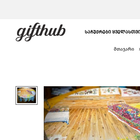
ᲡᲐᲩᲣᲥᲠᲔᲑᲘ ᲧᲕᲔᲚᲐᲡᲗᲕ
მთავარი