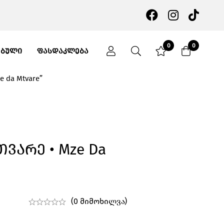
0
0
ᲔᲑᲣᲚᲘ
ᲤᲐᲡᲓᲐᲙᲚᲔᲑᲐ
e da Mtvare”
თვარე • Mze Da
(0 მიმოხილვა)