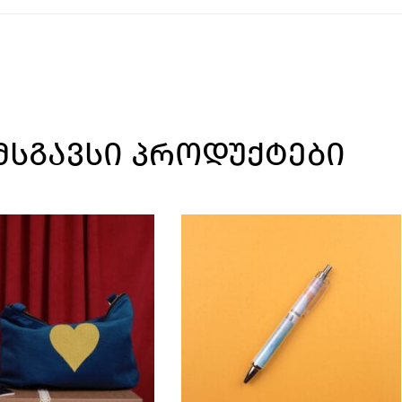
ᲛᲡᲒᲐᲕᲡᲘ ᲞᲠᲝᲓᲣᲥᲢᲔᲑᲘ