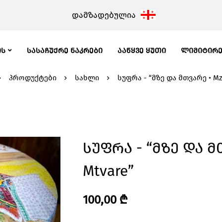
დამზადებულია
ᲘᲡ
ᲡᲐᲡᲐᲩᲣᲥᲠᲔ ᲜᲐᲙᲠᲔᲑᲘ
ᲐᲐᲬᲧᲕᲔ ᲧᲣᲗᲘ
ᲚᲘᲛᲘᲢᲘᲠ
პროდუქტები
სახლი
სუფრა - “მზე და მთვარე • Mz
Სუფრა - “მზე Და Მ
Mtvare”
100,00
₾