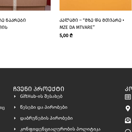
ᲠᲔ ᲜᲐᲙᲠᲔᲑᲘ
ᲙᲐᲚᲐᲛᲘ – “ᲛᲖᲔ ᲓᲐ ᲛᲗᲕᲐᲠᲔ •
ᲕᲘᲡ
MZE DA MTVARE”
5,00
₾
ᲩᲕᲔᲜᲘ ᲞᲠᲝᲔᲥᲢᲘ
Კ
GiftHub-ის შესახებ
წესები და პირობები
ლიც
დაბრუნების პირობები
კონფიდენციალურობის პოლიტიკა