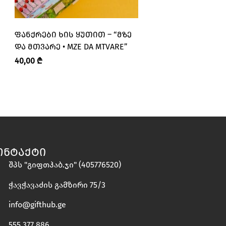
ᲤᲐᲜᲥᲠᲔᲑᲘ ᲮᲘᲡ ᲧᲣᲗᲘᲗ – “ᲛᲖᲔ
ᲙᲝᲡᲛᲔᲢᲘᲙᲘᲡ ᲩᲐᲜᲗᲐ
ᲓᲐ ᲛᲗᲕᲐᲠᲔ • MZE DA MTVARE”
ᲛᲗᲕᲐᲠᲔ • MZE DA 
40,00
₾
25,00
₾
ᲝᲜᲢᲐᲥᲢᲘ
შპს "გიფთჰაბ.ჯი" (405776520)
ჭავჭავაძის გამზირი 75/3
info@gifthub.ge
555 377 886