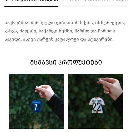
ნაკრებშია: შერჩეული დიზაინის სქემა, ინსტრუქცია,
კანვა, ძაფები, საქარგი ნემსი, ჩარჩო და ჩარჩოს
საკიდი, ასევე ქარგეს კატალოგი და სტიკერები.
ᲛᲡᲒᲐᲕᲡᲘ ᲞᲠᲝᲓᲣᲥᲢᲔᲑᲘ