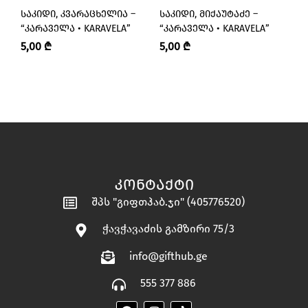
ᲡᲐᲙᲘᲓᲘ, ᲙᲕᲐᲠᲐᲪᲮᲔᲚᲘᲐ –
ᲡᲐᲙᲘᲓᲘ, ᲛᲘᲥᲐᲣᲢᲐᲫᲔ –
Ჟ
“ᲙᲐᲠᲐᲕᲔᲚᲐ • KARAVELA”
“ᲙᲐᲠᲐᲕᲔᲚᲐ • KARAVELA”
Მ
P
5,00
₾
5,00
₾
5
ᲙᲝᲜᲢᲐᲥᲢᲘ
შპს "გიფთჰაბ.ჯი" (405776520)
ჭავჭავაძის გამზირი 75/3
info@gifthub.ge
555 377 886