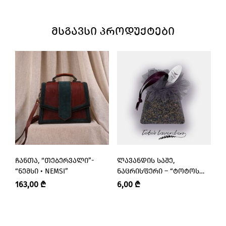
ᲛᲡᲒᲐᲕᲡᲘ ᲞᲠᲝᲓᲣᲥᲢᲔᲑᲘ
ᲩᲐᲜᲗᲐ, “ᲗᲔᲑᲔᲠᲕᲐᲚᲘ”-
ᲚᲐᲕᲐᲜᲓᲘᲡ ᲡᲐᲨᲔ,
Ლ
“ᲜᲔᲛᲡᲘ • NEMSI”
ᲜᲐᲪᲠᲘᲡᲤᲔᲠᲘ – “ᲢᲝᲢᲝᲡ
Მ
ᲚᲐᲕᲐᲜᲓᲔᲑᲘ • TOTO’S
Ლ
163,00
₾
6,00
₾
2
LAVENDERS”
L