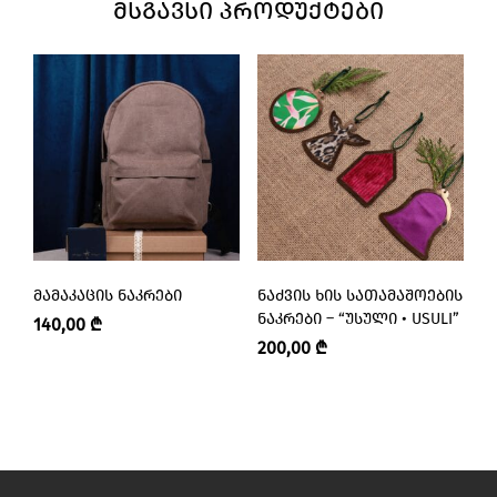
ᲛᲡᲒᲐᲕᲡᲘ ᲞᲠᲝᲓᲣᲥᲢᲔᲑᲘ
ᲛᲐᲛᲐᲙᲐᲪᲘᲡ ᲜᲐᲙᲠᲔᲑᲘ
ᲜᲐᲫᲕᲘᲡ ᲮᲘᲡ ᲡᲐᲗᲐᲛᲐᲨᲝᲔᲑᲘᲡ
Ნ
ᲜᲐᲙᲠᲔᲑᲘ – “ᲣᲡᲣᲚᲘ • USULI”
“
140,00
₾
200,00
₾
6