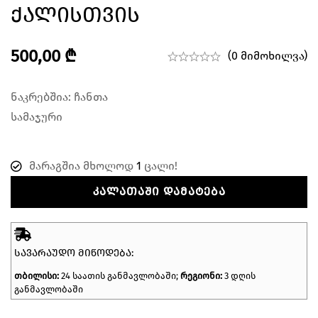
Ქალისთვის
500,00
₾
(0 მიმოხილვა)
ნაკრებშია: ჩანთა
სამაჯური
მარაგშია მხოლოდ
1
ცალი!
ᲙᲐᲚᲐᲗᲐᲨᲘ ᲓᲐᲛᲐᲢᲔᲑᲐ
ᲡᲐᲕᲐᲠᲐᲣᲓᲝ ᲛᲘᲬᲝᲓᲔᲑᲐ:
თბილისი:
24 საათის განმავლობაში;
რეგიონი:
3 დღის
განმავლობაში