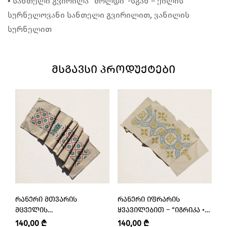
▪︎ სანთელი გვირილა “მოლდი”-სგან – ქილის
სურნელოვანი სანთელი გვირილით, ვანილის
სურნელით
ᲛᲡᲒᲐᲕᲡᲘ ᲞᲠᲝᲓᲣᲥᲢᲔᲑᲘ
ᲠᲐᲜᲔᲠᲘ ᲛᲗᲕᲐᲠᲘᲡ
ᲠᲐᲜᲔᲠᲘ ᲘᲤᲠᲐᲠᲘᲡ
Ს
ᲛᲪᲕᲔᲚᲘᲡ
ᲧᲕᲐᲕᲘᲚᲔᲑᲘᲗ – “ᲘᲒᲠᲘᲙᲐ •
Ს
ᲒᲐᲛᲝᲡᲐᲮᲣᲚᲔᲑᲘᲗ –
IGRIKA”
140,00
₾
140,00
₾
3