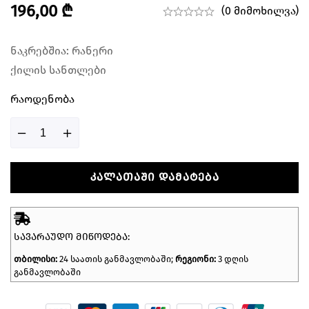
196,00
₾
(0 მიმოხილვა)
ნაკრებშია: რანერი
ქილის სანთლები
Რაოდენობა
ᲙᲐᲚᲐᲗᲐᲨᲘ ᲓᲐᲛᲐᲢᲔᲑᲐ
ᲡᲐᲕᲐᲠᲐᲣᲓᲝ ᲛᲘᲬᲝᲓᲔᲑᲐ:
თბილისი:
24 საათის განმავლობაში;
რეგიონი:
3 დღის
განმავლობაში