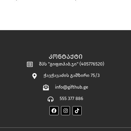
“ᲘᲒᲠᲘᲙᲐ • IGRIKA”
ᲙᲝᲜᲢᲐᲥᲢᲘ
შპს "გიფთჰაბ.ჯი" (405776520)
ჭავჭავაძის გამზირი 75/3
info@gifthub.ge
555 377 886