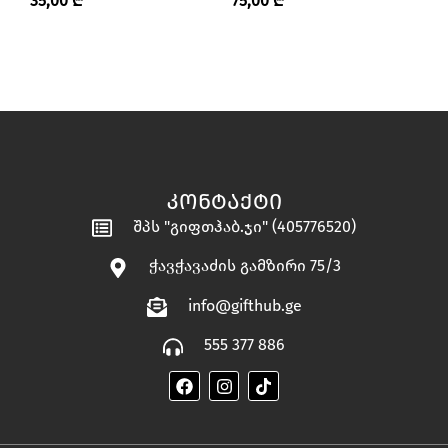
35,00
₾
75,00
₾
1
ᲐᲠᲝᲛᲐᲢᲣᲚᲘ ᲡᲐᲜᲗᲚᲔᲑᲘ”
ᲙᲝᲜᲢᲐᲥᲢᲘ
შპს "გიფთჰაბ.ჯი" (405776520)
ჭავჭავაძის გამზირი 75/3
info@gifthub.ge
555 377 886