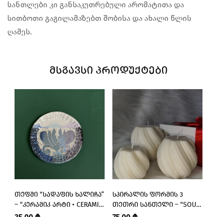
სანთლები კი განსაკუთრებული არომატითა და
სითბოთი გაგილამაზებთ შობისა და ახალი წლის
ღამეს.
ᲛᲡᲒᲐᲕᲡᲘ ᲞᲠᲝᲓᲣᲥᲢᲔᲑᲘ
ᲗᲔᲤᲨᲘ “ᲡᲐᲓᲐᲤᲘᲡ ᲮᲐᲚᲘᲩᲐ”
ᲡᲞᲘᲠᲐᲚᲘᲡ ᲤᲝᲠᲛᲘᲡ 3
Ს
– “ᲙᲔᲠᲐᲛᲘᲙ ᲐᲠᲢᲘ • CERAMIC
ᲗᲔᲗᲠᲘ ᲡᲐᲜᲗᲔᲚᲘ – “SOUL
M
ART”
FLAME • ᲮᲔᲚᲜᲐᲙᲔᲗᲘ