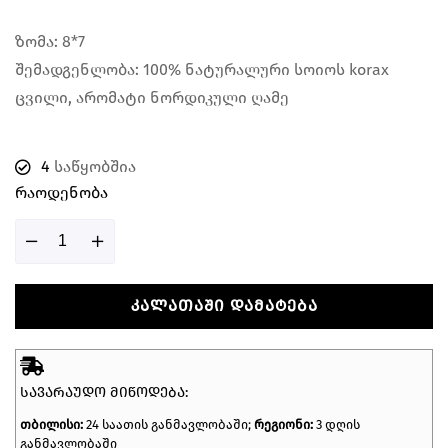
ზომა: 8*7
შემადგენლობა: 100% ნატურალური სოიოს korax
ცვილი, არომატი ნორდიკული ღამე
4
საწყობშია
Რაოდენობა
ᲙᲐᲚᲐᲗᲐᲨᲘ ᲓᲐᲛᲐᲢᲔᲑᲐ
ᲡᲐᲕᲐᲠᲐᲣᲓᲝ ᲛᲘᲬᲝᲓᲔᲑᲐ:
თბილისი:
24 საათის განმავლობაში;
რეგიონი:
3 დღის
განმავლობაში