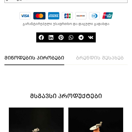
გარანტირებული უსაფრთხო და დაცული გადახდა
მიწოდების პირობები
ბრენდის შესახებ
ᲛᲡᲒᲐᲕᲡᲘ ᲞᲠᲝᲓᲣᲥᲢᲔᲑᲘ