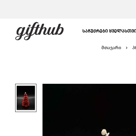
ᲡᲐᲩᲣᲥᲠᲔᲑᲘ ᲧᲕᲔᲚᲐᲡᲗᲕ
მთავარი
პ