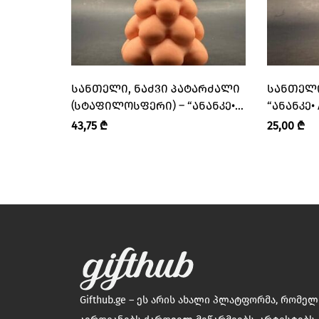
ᲡᲐᲜᲗᲔᲚᲘ, ᲜᲐᲫᲕᲘ ᲞᲐᲢᲐᲠᲫᲐᲚᲘ
ᲡᲐᲜᲗᲔᲚᲘ
(ᲡᲢᲐᲤᲘᲚᲝᲡᲤᲔᲠᲘ) – “ᲐᲜᲐᲜᲙᲔ•
“ᲐᲜᲐᲜᲙᲔ•
ANANKE”
43,75
₾
25,00
₾
Gifthub.ge – ეს არის ახალი პლატფორმა, რომე