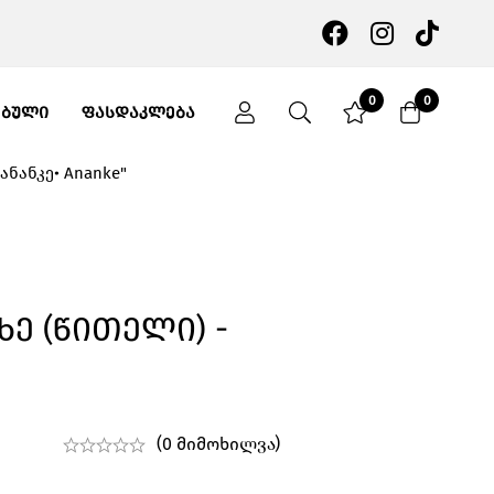
0
0
ᲔᲑᲣᲚᲘ
ᲤᲐᲡᲓᲐᲙᲚᲔᲑᲐ
ანანკე• Ananke"
Ხე (წითელი) -
(0 მიმოხილვა)