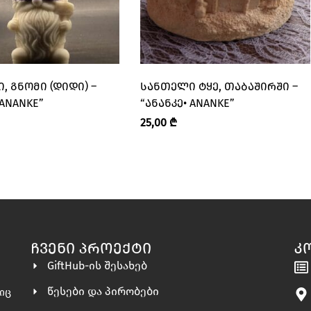
, ᲒᲜᲝᲛᲘ (ᲓᲘᲓᲘ) –
ᲡᲐᲜᲗᲔᲚᲘ ᲢᲧᲔ, ᲗᲐᲑᲐᲨᲘᲠᲨᲘ –
 ANANKE”
“ᲐᲜᲐᲜᲙᲔ• ANANKE”
25,00
₾
ᲩᲕᲔᲜᲘ ᲞᲠᲝᲔᲥᲢᲘ
Კ
GiftHub-ის შესახებ
წესები და პირობები
ლიც