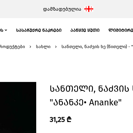
დამზადებულია
ᲘᲡ
ᲡᲐᲡᲐᲩᲣᲥᲠᲔ ᲜᲐᲙᲠᲔᲑᲘ
ᲐᲐᲬᲧᲕᲔ ᲧᲣᲗᲘ
ᲚᲘᲛᲘᲢᲘᲠ
როდუქტები
სახლი
სანთელი, ნაძვის ხე (წითელი) - "
Სანთელი, Ნაძვის 
"ანანკე• Ananke"
31,25
₾