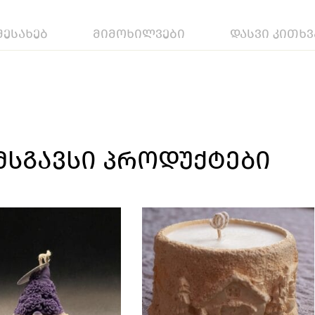
შესახებ
მიმოხილვები
დასვი კითხვ
ᲛᲡᲒᲐᲕᲡᲘ ᲞᲠᲝᲓᲣᲥᲢᲔᲑᲘ