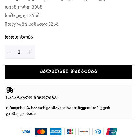
დიამეტრი: 30სმ
სიმაღლე: 24სმ
მთლიანი სანათი: 52სმ
Რაოდენობა
ᲙᲐᲚᲐᲗᲐᲨᲘ ᲓᲐᲛᲐᲢᲔᲑᲐ
ᲡᲐᲕᲐᲠᲐᲣᲓᲝ ᲛᲘᲬᲝᲓᲔᲑᲐ:
თბილისი:
24 საათის განმავლობაში;
რეგიონი:
3 დღის
განმავლობაში