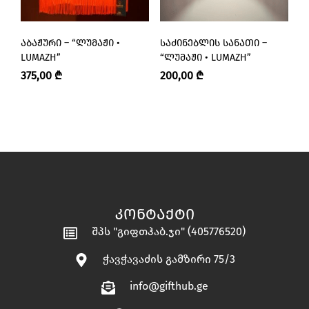
ᲐᲑᲐᲟᲣᲠᲘ – “ᲚᲣᲛᲐᲟᲘ •
ᲡᲐᲫᲘᲜᲔᲑᲚᲘᲡ ᲡᲐᲜᲐᲗᲘ –
Ს
LUMAZH”
“ᲚᲣᲛᲐᲟᲘ • LUMAZH”
L
375,00
₾
200,00
₾
2
ᲙᲝᲜᲢᲐᲥᲢᲘ
შპს "გიფთჰაბ.ჯი" (405776520)
ჭავჭავაძის გამზირი 75/3
info@gifthub.ge