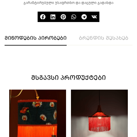
გარანტირებული უსაფრთხო და დაცული გადახდა
მიწოდების პირობები
ბრენდის შესახებ
ᲛᲡᲒᲐᲕᲡᲘ ᲞᲠᲝᲓᲣᲥᲢᲔᲑᲘ