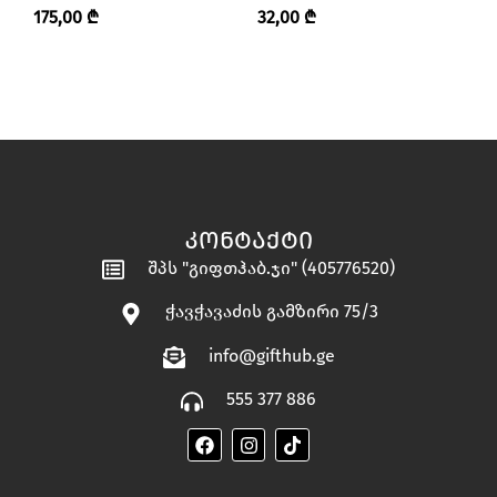
ᲓᲘᲖᲐᲘᲜᲘ”
HANDMADE”
175,00
₾
32,00
₾
6
ᲙᲝᲜᲢᲐᲥᲢᲘ
შპს "გიფთჰაბ.ჯი" (405776520)
ჭავჭავაძის გამზირი 75/3
info@gifthub.ge
555 377 886