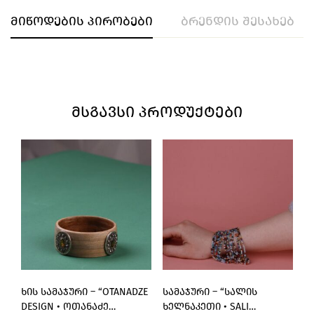
მიწოდების პირობები
ბრენდის შესახებ
ᲛᲡᲒᲐᲕᲡᲘ ᲞᲠᲝᲓᲣᲥᲢᲔᲑᲘ
ᲮᲘᲡ ᲡᲐᲛᲐᲯᲣᲠᲘ – “OTANADZE
ᲡᲐᲛᲐᲯᲣᲠᲘ – “ᲡᲐᲚᲘᲡ
Ტ
DESIGN • ᲝᲗᲐᲜᲐᲫᲔ
ᲮᲔᲚᲜᲐᲙᲔᲗᲘ • SALI
“