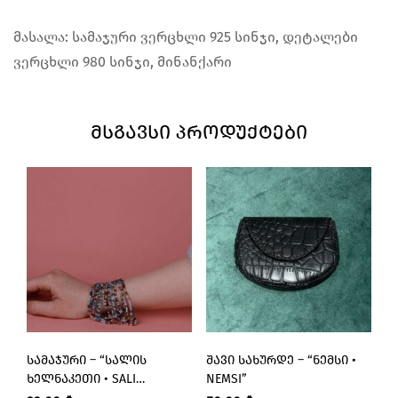
მასალა: სამაჯური ვერცხლი 925 სინჯი, დეტალები
ვერცხლი 980 სინჯი, მინანქარი
ᲛᲡᲒᲐᲕᲡᲘ ᲞᲠᲝᲓᲣᲥᲢᲔᲑᲘ
ᲡᲐᲛᲐᲯᲣᲠᲘ – “ᲡᲐᲚᲘᲡ
ᲨᲐᲕᲘ ᲡᲐᲮᲣᲠᲓᲔ – “ᲜᲔᲛᲡᲘ •
Ს
ᲮᲔᲚᲜᲐᲙᲔᲗᲘ • SALI
NEMSI”
Ქ
HANDMADE”