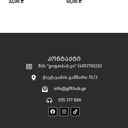
32,00
₾
50,00
₾
1
ᲙᲝᲜᲢᲐᲥᲢᲘ
შპს "გიფთჰაბ.ჯი" (405776520)
ჭავჭავაძის გამზირი 75/3
info@gifthub.ge
555 377 886