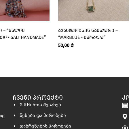
Ი – “ᲡᲐᲚᲘᲡ
ᲐᲕᲐᲜᲢᲣᲠᲘᲜᲘᲡ ᲡᲐᲛᲐᲯᲣᲠᲘ –
Ი • SALI HANDMADE”
“MARBLUE • ᲛᲐᲠᲑᲚᲣ”
50,00
₾
ᲩᲕᲔᲜᲘ ᲞᲠᲝᲔᲥᲢᲘ
Კ
GiftHub-ის შესახებ
წესები და პირობები
ლიც
დაბრუნების პირობები