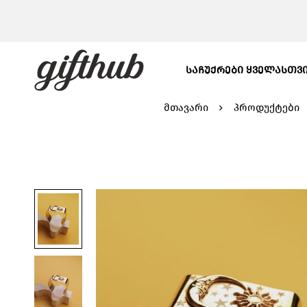
ᲡᲐᲩᲣᲥᲠᲔᲑᲘ ᲧᲕᲔᲚᲐᲡᲗᲕ
მთავარი
პროდუქტები