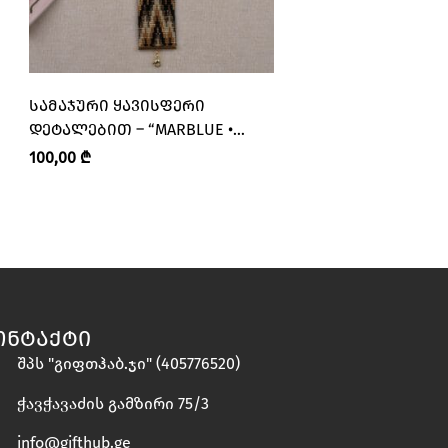
ᲡᲐᲛᲐᲯᲣᲠᲘ ᲧᲐᲕᲘᲡᲤᲔᲠᲘ
ᲑᲠᲝᲚᲘᲡ ᲡᲐᲛᲐᲯᲣᲠ
ᲓᲔᲢᲐᲚᲔᲑᲘᲗ – “MARBLUE •
“ᲛᲝᲙᲣᲛᲝᲠᲐ • MOK
ᲛᲐᲠᲑᲚᲣ”
100,00
₾
250,00
₾
ᲝᲜᲢᲐᲥᲢᲘ
შპს "გიფთჰაბ.ჯი" (405776520)
ჭავჭავაძის გამზირი 75/3
info@gifthub.ge