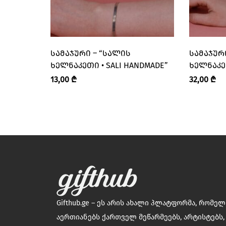
ᲡᲐᲛᲐᲯᲣᲠᲘ – “ᲡᲐᲚᲘᲡ
ᲡᲐᲛᲐᲯᲣᲠ
ᲮᲔᲚᲜᲐᲙᲔᲗᲘ • SALI HANDMADE”
ᲮᲔᲚᲜᲐᲙᲔᲗ
13,00
₾
32,00
₾
Gifthub.ge – ეს არის ახალი პლატფორმა, რომე
აერთიანებს ქართველ მეწარმეებს, არტისტებს,