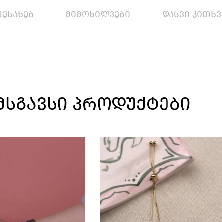
შესახებ
მიმოხილვები
დასვი კითხვ
ᲛᲡᲒᲐᲕᲡᲘ ᲞᲠᲝᲓᲣᲥᲢᲔᲑᲘ