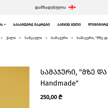
დამზადებულია
ᲘᲡ
ᲡᲐᲡᲐᲩᲣᲥᲠᲔ ᲜᲐᲙᲠᲔᲑᲘ
ᲐᲐᲬᲧᲕᲔ ᲧᲣᲗᲘ
ᲚᲘᲛᲘᲢᲘᲠ
ქალი
სამკაული
სამაჯური
სამაჯური, "მზე დ
Სამაჯური, "მზე Და
Handmade"
250,00
₾