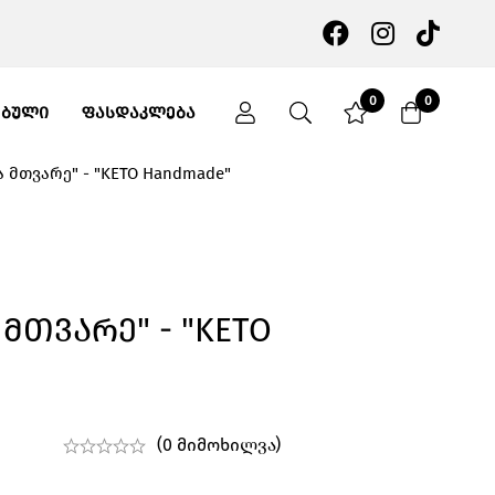
0
0
ᲔᲑᲣᲚᲘ
ᲤᲐᲡᲓᲐᲙᲚᲔᲑᲐ
ა მთვარე" - "KETO Handmade"
 Მთვარე" - "KETO
(0 მიმოხილვა)