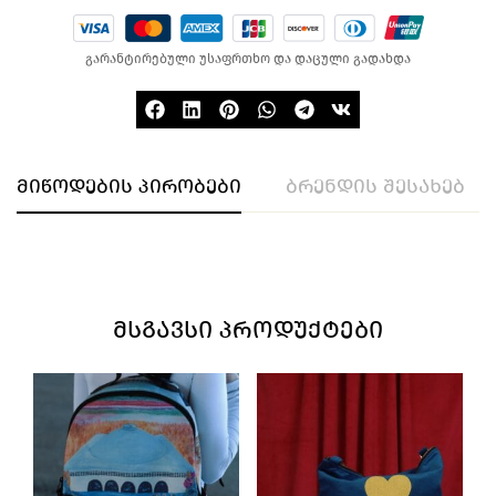
გარანტირებული უსაფრთხო და დაცული გადახდა
მიწოდების პირობები
ბრენდის შესახებ
ᲛᲡᲒᲐᲕᲡᲘ ᲞᲠᲝᲓᲣᲥᲢᲔᲑᲘ