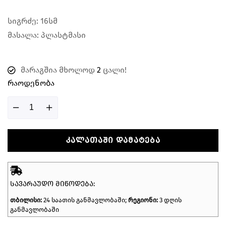
სიგრძე: 16სმ
მასალა: პლასტმასი
მარაგშია მხოლოდ
2
ცალი!
Რაოდენობა
ᲙᲐᲚᲐᲗᲐᲨᲘ ᲓᲐᲛᲐᲢᲔᲑᲐ
ᲡᲐᲕᲐᲠᲐᲣᲓᲝ ᲛᲘᲬᲝᲓᲔᲑᲐ:
თბილისი:
24 საათის განმავლობაში;
რეგიონი:
3 დღის
განმავლობაში