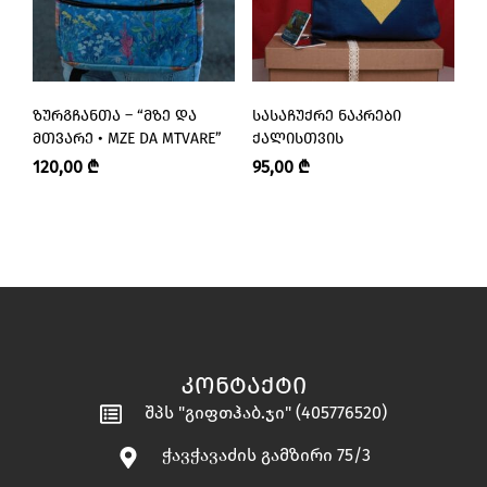
ᲖᲣᲠᲒᲩᲐᲜᲗᲐ – “ᲛᲖᲔ ᲓᲐ
ᲡᲐᲡᲐᲩᲣᲥᲠᲔ ᲜᲐᲙᲠᲔᲑᲘ
Ს
ᲛᲗᲕᲐᲠᲔ • MZE DA MTVARE”
ᲥᲐᲚᲘᲡᲗᲕᲘᲡ
Ქ
120,00
₾
95,00
₾
2
ᲙᲝᲜᲢᲐᲥᲢᲘ
შპს "გიფთჰაბ.ჯი" (405776520)
ჭავჭავაძის გამზირი 75/3