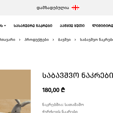
დამზადებულია
ᲘᲡ
ᲡᲐᲡᲐᲩᲣᲥᲠᲔ ᲜᲐᲙᲠᲔᲑᲘ
ᲐᲐᲬᲧᲕᲔ ᲧᲣᲗᲘ
ᲚᲘᲛᲘᲢᲘᲠ
მთავარი
პროდუქტები
ბავშვი
საბავშვო ნაკრებ
Საბავშვო Ნაკრებ
180,00
₾
ნაკრებშია: სათამაშო
ჭურჭლის ნაკრები