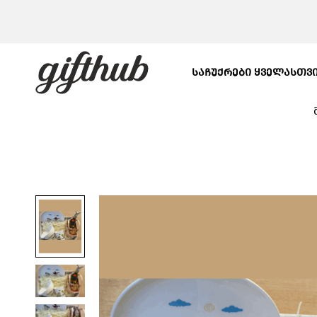
ᲡᲐᲩᲣᲥᲠᲔᲑᲘ ᲧᲕᲔᲚᲐᲡᲗᲕ