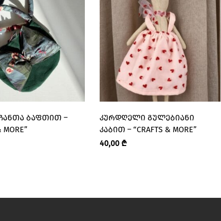
 ᲩᲐᲜᲗᲐ ᲑᲐᲤᲗᲘᲗ –
ᲙᲣᲠᲓᲦᲔᲚᲘ ᲒᲣᲚᲔᲑᲘᲐᲜᲘ
& MORE”
ᲙᲐᲑᲘᲗ – “CRAFTS & MORE”
40,00
₾