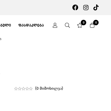
0
0
ᲔᲑᲣᲚᲘ
ᲤᲐᲡᲓᲐᲙᲚᲔᲑᲐ
ი
ი
(0 მიმოხილვა)