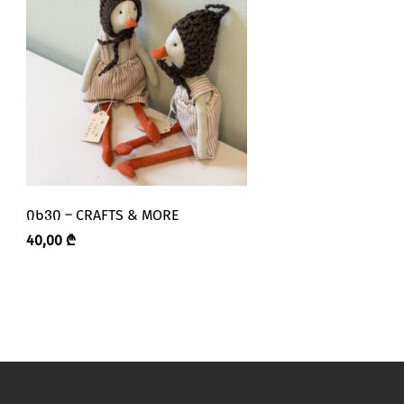
ᲘᲮᲕᲘ – CRAFTS & MORE
ᲡᲞᲘᲚᲝ – CRAFTS 
40,00
₾
40,00
₾