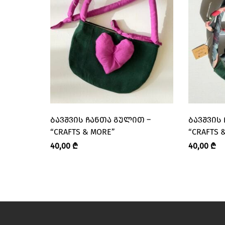
ᲑᲐᲕᲨᲕᲘᲡ ᲩᲐᲜᲗᲐ ᲒᲣᲚᲘᲗ –
ᲑᲐᲕᲨᲕᲘᲡ
“CRAFTS & MORE”
“CRAFTS 
40,00
₾
40,00
₾