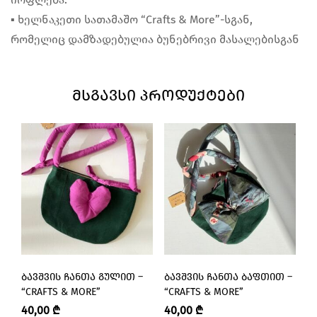
▪︎ ხელნაკეთი სათამაშო “Crafts & More”-სგან,
რომელიც დამზადებულია ბუნებრივი მასალებისგან
ᲛᲡᲒᲐᲕᲡᲘ ᲞᲠᲝᲓᲣᲥᲢᲔᲑᲘ
ᲑᲐᲕᲨᲕᲘᲡ ᲩᲐᲜᲗᲐ ᲒᲣᲚᲘᲗ –
ᲑᲐᲕᲨᲕᲘᲡ ᲩᲐᲜᲗᲐ ᲑᲐᲤᲗᲘᲗ –
Ს
“CRAFTS & MORE”
“CRAFTS & MORE”
4
40,00
₾
40,00
₾