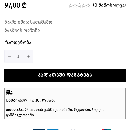
97,00
₾
(0 მიმოხილვა)
ნაკრებშია: სათამაშო
ბავშვის ფაჩუჩი
Რაოდენობა
ᲙᲐᲚᲐᲗᲐᲨᲘ ᲓᲐᲛᲐᲢᲔᲑᲐ
ᲡᲐᲕᲐᲠᲐᲣᲓᲝ ᲛᲘᲬᲝᲓᲔᲑᲐ:
თბილისი:
24 საათის განმავლობაში;
რეგიონი:
3 დღის
განმავლობაში