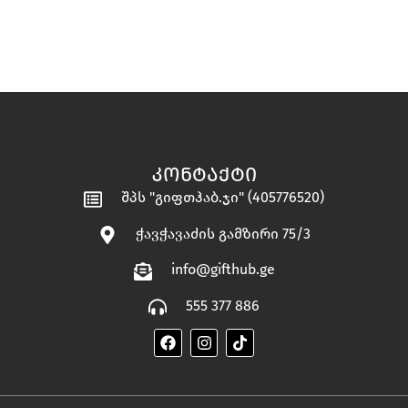
ᲙᲝᲜᲢᲐᲥᲢᲘ
შპს "გიფთჰაბ.ჯი" (405776520)
ჭავჭავაძის გამზირი 75/3
info@gifthub.ge
555 377 886