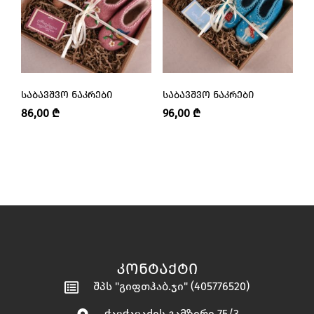
ᲡᲐᲑᲐᲕᲨᲕᲝ ᲜᲐᲙᲠᲔᲑᲘ
ᲡᲐᲑᲐᲕᲨᲕᲝ ᲜᲐᲙᲠᲔᲑᲘ
Ს
86,00
₾
96,00
₾
1
ᲙᲝᲜᲢᲐᲥᲢᲘ
შპს "გიფთჰაბ.ჯი" (405776520)
ჭავჭავაძის გამზირი 75/3