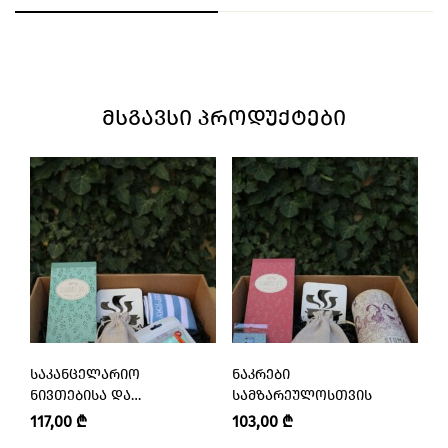
ᲛᲡᲒᲐᲕᲡᲘ ᲞᲠᲝᲓᲣᲥᲢᲔᲑᲘ
ᲡᲐᲙᲐᲜᲪᲔᲚᲐᲠᲘᲝ
ᲜᲐᲙᲠᲔᲑᲘ
Ს
ᲜᲘᲕᲗᲔᲑᲘᲡᲐ ᲓᲐ
ᲡᲐᲛᲖᲐᲠᲔᲣᲚᲝᲡᲗᲕᲘᲡ
Ნ
ᲐᲥᲡᲔᲡᲣᲐᲠᲔᲑᲘᲡ ᲜᲐᲙᲠᲔᲑᲘ
Ა
117,00
₾
103,00
₾
6